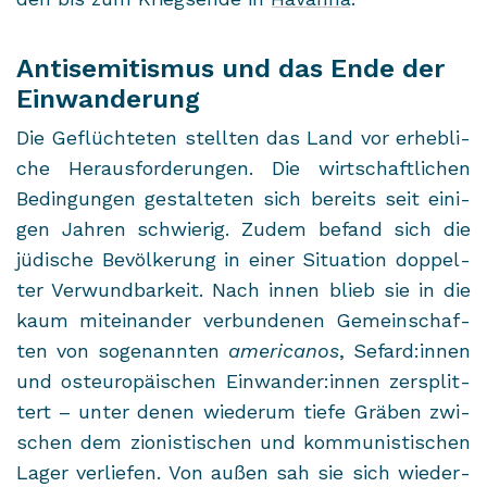
Antisemitismus und das Ende der
Einwanderung
Die Ge­flüch­te­ten stell­ten das Land vor er­heb­li­
che Her­aus­for­de­run­gen. Die wirt­schaft­li­chen
Be­din­gun­gen ge­stal­te­ten sich be­reits seit ei­ni­
gen Jah­ren schwie­rig. Zudem be­fand sich die
jü­di­sche Be­völ­ke­rung in einer Si­tua­ti­on dop­pel­
ter Ver­wund­bar­keit. Nach innen blieb sie in die
kaum mit­ein­an­der ver­bun­de­nen Ge­mein­schaf­
ten von so­ge­nann­ten
ame­ri­ca­nos
, Se­fard:innen
und ost­eu­ro­päi­schen Ein­wan­der:innen zer­split­
tert – unter denen wie­der­um tiefe Grä­ben zwi­
schen dem zio­nis­ti­schen und kom­mu­nis­ti­schen
Lager ver­lie­fen. Von außen sah sie sich wie­der­