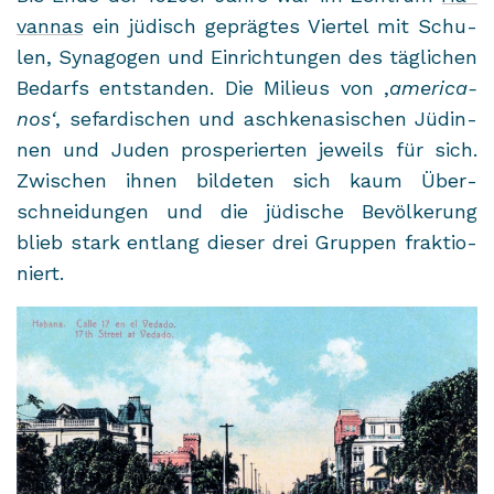
van­nas
ein jü­disch ge­präg­tes Vier­tel mit Schu­
len, Syn­ago­gen und Ein­rich­tun­gen des täg­li­chen
Be­darfs ent­stan­den. Die Mi­lieus von ,
ame­ri­ca­
nos‘
, se­far­di­schen und asch­ke­na­si­schen Jü­din­
nen und Juden pro­spe­rier­ten je­weils für sich.
Zwi­schen ihnen bil­de­ten sich kaum Über­
schnei­dun­gen und die jü­di­sche Be­völ­ke­rung
blieb stark ent­lang die­ser drei Grup­pen frak­tio­
niert.