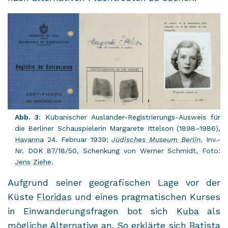
Abb. 3
: Ku­ba­ni­scher Ausländer-​Registrierungs-Ausweis für
die Ber­li­ner Schau­spie­le­rin Mar­ga­re­te It­tel­son (1898–1986),
Ha­van­na
24. Fe­bru­ar 1939;
Jü­di­sches Mu­se­um Ber­lin
, Inv.-
Nr. DOK 87/18/50, Schen­kung von Wer­ner Schmidt, Foto:
Jens Ziehe
.
Auf­grund sei­ner geo­gra­fi­schen Lage vor der
Küste
Flo­ri­das
und eines prag­ma­ti­schen Kur­ses
in Ein­wan­de­rungs­fra­gen bot sich
Kuba
als
mög­li­che Al­ter­na­ti­ve an. So er­klär­te sich
Ba­tis­ta