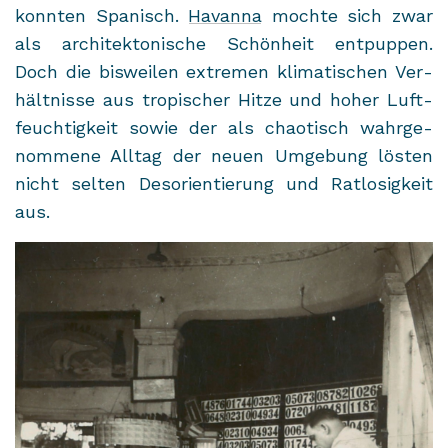
konn­ten Spa­nisch.
Ha­van­na
moch­te sich zwar
als ar­chi­tek­to­ni­sche Schön­heit ent­pup­pen.
Doch die bis­wei­len ex­tre­men kli­ma­ti­schen Ver­
hält­nis­se aus tro­pi­scher Hitze und hoher Luft­
feuch­tig­keit sowie der als chao­tisch wahr­ge­
nom­me­ne All­tag der neuen Um­ge­bung lös­ten
nicht sel­ten Des­ori­en­tie­rung und Rat­lo­sig­keit
aus.