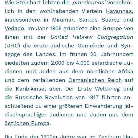
Wie Stein­hart leb­ten die
‚ame­ri­ca­nos‘
vor­nehm­
lich in den wohl­ha­ben­den Vier­teln
Ha­van­nas
,
ins­be­son­de­re in
Mi­ra­mar
, San­tos Suárez und
Ve­da­do
. Im Jahr 1906 grün­de­te eine Grup­pe von
ihnen mit der
United He­brew Con­gre­ga­ti­on
(UHC) die erste Jü­di­sche Ge­mein­de und Syn­
ago­ge des Lan­des. Im frü­hen 20. Jahr­hun­dert
sie­del­ten zudem 2.000 bis 4.000 se­far­di­sche Jü­
din­nen und Juden aus dem
nörd­li­chen Afri­ka
und dem zer­fal­len­den
Os­ma­ni­schen Reich
auf
die Ka­ri­bik­in­sel über. Der Erste Welt­krieg und
die Rus­si­sche Re­vo­lu­ti­on von 1917 führ­ten an­
schlie­ßend zu einer grö­ße­ren Ein­wan­de­rung jid­
disch­spra­chi­ger Jü­din­nen und Juden aus dem
öst­li­chen Eu­ro­pa
.
Bis Ende der 1920er Jahre war im Zen­trum
Ha­