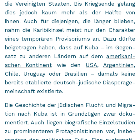
die
Ver­ei­nig­ten Staa­ten
. Bis Kriegs­en­de ge­lang
dies je­doch kaum mehr als der Hälf­te von
ihnen. Auch für die­je­ni­gen, die län­ger blie­ben,
nahm die Ka­ri­bik­in­sel meist nur den Cha­rak­ter
eines tem­po­rä­ren Pro­vi­so­ri­ums an. Dazu dürf­te
bei­getra­gen haben, dass auf
Kuba
– im Ge­gen­
satz zu an­de­ren Län­dern auf dem
ame­ri­ka­ni­
schen Kon­ti­nent
wie den
USA
,
Ar­gen­ti­ni­en
,
Chile
,
Uru­gu­ay
oder
Bra­si­li­en
– da­mals keine
be­reits eta­blier­te deutsch-​jüdische Dia­spo­ra­ge­
mein­schaft exis­tier­te.
Die Ge­schich­te der jü­di­schen Flucht und Mi­gra­
ti­on nach
Kuba
ist in Grund­zü­gen zwar do­ku­
men­tiert. Auch lie­gen bio­gra­fi­sche Ein­zel­stu­di­en
zu pro­mi­nen­te­ren Prot­ago­nist:innen vor, ins­be­
son­de­re des po­li­ti­schen Exils. Eine sys­te­ma­ti­