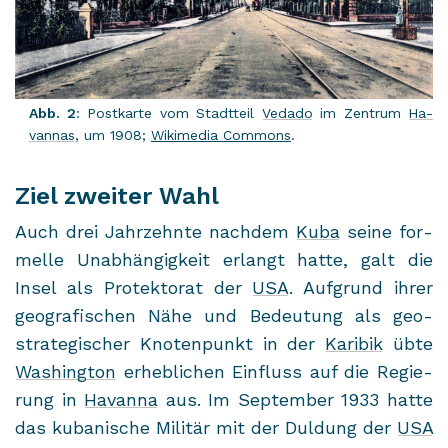
Abb. 2
: Post­kar­te vom Stadt­teil
Ve­da­do
im Zen­trum
Ha­
van­nas
, um 1908;
Wi­ki­me­dia Com­mons
.
Ziel zweiter Wahl
Auch drei Jahr­zehn­te nach­dem
Kuba
seine for­
mel­le Un­ab­hän­gig­keit er­langt hatte, galt die
Insel als Pro­tek­to­rat der
USA
. Auf­grund ihrer
geo­gra­fi­schen Nähe und Be­deu­tung als geo­
stra­te­gi­scher Kno­ten­punkt in der
Ka­ri­bik
übte
Wa­shing­ton
er­heb­li­chen Ein­fluss auf die Re­gie­
rung in
Ha­van­na
aus. Im Sep­tem­ber 1933 hatte
das ku­ba­ni­sche Mi­li­tär mit der Dul­dung der
USA