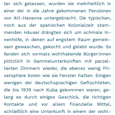
ter sich ge­las­sen, wur­den sie mehr­heit­lich in
einer der in die Jahre ge­kom­me­nen Pen­sio­nen
von Alt-​Havanna un­ter­ge­bracht. Die ty­pi­schen,
noch aus der spa­ni­schen Ko­lo­ni­al­zeit stam­
men­den Häu­ser dräng­ten sich um schma­le In­
nen­hö­fe, in denen auf engs­tem Raum ge­mein­
sam ge­wa­schen, ge­kocht und ge­lebt wurde. So
fan­den sich vor­mals wohl­ha­ben­de Bür­ger:innen
plötz­lich in Sam­mel­un­ter­künf­ten mit par­zel­
lier­ten Zim­mern wie­der, die eben­so wenig Pri­
vat­sphä­re boten wie sie Fens­ter hat­ten. Ei­ni­gen
we­ni­gen der deutsch­spra­chi­gen Ge­flüch­te­ten,
die bis 1939 nach
Kuba
ge­kom­men waren, ge­
lang es durch ei­ni­ges Ge­schick, die rich­ti­gen
Kon­tak­te und vor allem fi­nan­zi­el­le Mit­tel,
schließ­lich eine Un­ter­kunft in einem der wohl­