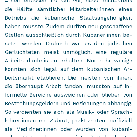
Ar­beit er­las­sen. Es sah vor, dass min­des­tens
die Hälf­te sämt­li­cher Mit­ar­bei­ter:innen eines
Be­triebs die ku­ba­ni­sche Staats­an­ge­hö­rig­keit
haben muss­te. Zudem durf­ten neu ge­schaf­fe­ne
Stel­len aus­schließ­lich durch Ku­ba­ner:innen be­
setzt wer­den. Da­durch war es den jü­di­schen
Ge­flüch­te­ten meist un­mög­lich, eine re­gu­lä­re
Ar­beits­er­laub­nis zu er­hal­ten. Nur sehr we­ni­ge
konn­ten sich legal auf dem ku­ba­ni­schen Ar­
beits­markt eta­blie­ren. Die meis­ten von ihnen,
die über­haupt Ar­beit fan­den, muss­ten auf in­
for­mel­le Be­rei­che aus­wei­chen oder blie­ben von
Be­stechungs­gel­dern und Be­zie­hun­gen ab­hän­gig.
So ver­dien­ten sie sich als Musik-​ oder Sprach­
leh­rer:innen ein Zu­brot, prak­ti­zier­ten in­of­fi­zi­ell
als Me­di­zi­ner:innen oder wur­den von ku­ba­ni­