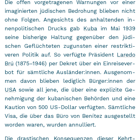
Die offen vor­ge­tra­ge­nen War­nun­gen vor einer
ima­gi­nier­ten jü­di­schen Be­dro­hung blie­ben nicht
ohne Fol­gen. An­ge­sichts des an­hal­ten­den in­
nen­po­li­ti­schen Drucks gab
Kuba
im Mai 1939
seine bis­he­ri­ge Hal­tung ge­gen­über den jü­di­
schen Ge­flüch­te­ten zu­guns­ten einer re­strik­ti­
ve­ren Po­li­tik auf. So ver­füg­te Prä­si­dent
La­re­do
Brú
(1875–1946) per De­kret über ein Ein­rei­se­ver­
bot für sämt­li­che Aus­län­der:innen. Aus­ge­nom­
men davon blie­ben le­dig­lich Bür­ger:innen der
USA
sowie all jene, die über eine ex­pli­zi­te Ge­
neh­mi­gung der ku­ba­ni­schen Be­hör­den und eine
Kau­ti­on von 500 US-​Dollar ver­füg­ten. Sämt­li­che
Visa, die über das Büro von Benítez aus­ge­stellt
wor­den waren, wur­den an­nul­liert.
Die dras­ti­schen Kon­se­quen­zen die­ser Kehrt­