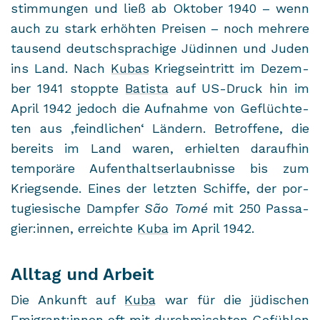
stim­mun­gen und ließ ab Ok­to­ber 1940 – wenn
auch zu stark er­höh­ten Prei­sen – noch meh­re­re
tau­send deutsch­spra­chi­ge Jü­din­nen und Juden
ins Land. Nach
Kubas
Kriegs­ein­tritt im De­zem­
ber 1941 stopp­te
Ba­tis­ta
auf US-​Druck hin im
April 1942 je­doch die Auf­nah­me von Ge­flüch­te­
ten aus ,feind­li­chen‘ Län­dern. Be­trof­fe­ne, die
be­reits im Land waren, er­hiel­ten dar­auf­hin
tem­po­rä­re Auf­ent­halts­er­laub­nis­se bis zum
Kriegs­en­de. Eines der letz­ten Schif­fe, der por­
tu­gie­si­sche Damp­fer
São Tomé
mit 250 Pas­sa­
gier:innen, er­reich­te
Kuba
im April 1942.
Alltag und Arbeit
Die An­kunft auf
Kuba
war für die jü­di­schen
Emi­grant:innen oft mit durch­misch­ten Ge­füh­len