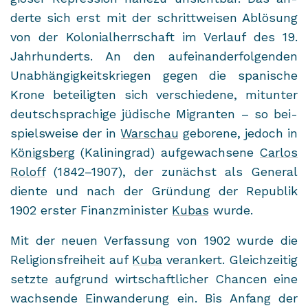
der­te sich erst mit der schritt­wei­sen Ab­lö­sung
von der Ko­lo­ni­al­herr­schaft im Ver­lauf des 19.
Jahr­hun­derts. An den auf­ein­an­der­fol­gen­den
Un­ab­hän­gig­keits­krie­gen gegen die spa­ni­sche
Krone be­tei­lig­ten sich ver­schie­de­ne, mit­un­ter
deutsch­spra­chi­ge jü­di­sche Mi­gran­ten – so bei­
spiels­wei­se der in
War­schau
ge­bo­re­ne, je­doch in
Kö­nigs­berg
(Ka­li­nin­grad) auf­ge­wach­se­ne
Car­los
Ro­loff
(1842–1907), der zu­nächst als Ge­ne­ral
dien­te und nach der Grün­dung der Re­pu­blik
1902 ers­ter Fi­nanz­mi­nis­ter
Kubas
wurde.
Mit der neuen Ver­fas­sung von 1902 wurde die
Re­li­gi­ons­frei­heit auf
Kuba
ver­an­kert. Gleich­zei­tig
setz­te auf­grund wirt­schaft­li­cher Chan­cen eine
wach­sen­de Ein­wan­de­rung ein. Bis An­fang der