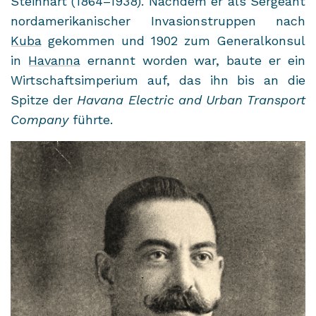
Stein­hart (1864–1938). Nach­dem er als Ser­geant
nord­ame­ri­ka­ni­scher In­va­si­ons­trup­pen nach
Kuba
ge­kom­men und 1902 zum Ge­ne­ral­kon­sul
in
Ha­van­na
er­nannt wor­den war, baute er ein
Wirt­schafts­im­pe­ri­um auf, das ihn bis an die
Spit­ze der
Ha­va­na Electric and Urban Trans­port
Com­pa­ny
führ­te.