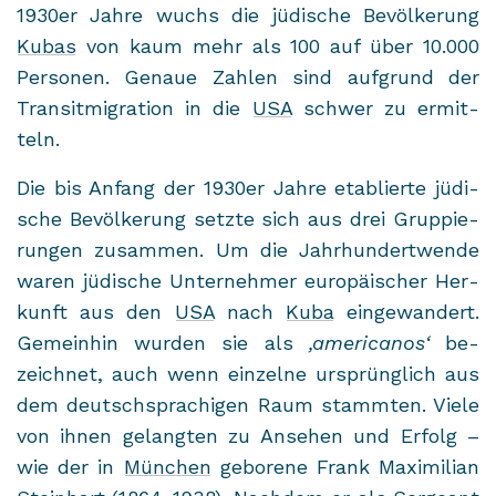
1930er Jahre wuchs die jü­di­sche Be­völ­ke­rung
Kubas
von kaum mehr als 100 auf über 10.000
Per­so­nen. Ge­naue Zah­len sind auf­grund der
Tran­sit­mi­gra­ti­on in die
USA
schwer zu er­mit­
teln.
Die bis An­fang der 1930er Jahre eta­blier­te jü­di­
sche Be­völ­ke­rung setz­te sich aus drei Grup­pie­
run­gen zu­sam­men. Um die Jahr­hun­dert­wen­de
waren jü­di­sche Un­ter­neh­mer eu­ro­päi­scher Her­
kunft aus den
USA
nach
Kuba
ein­ge­wan­dert.
Ge­mein­hin wur­den sie als
‚ame­ri­ca­nos‘
be­
zeich­net, auch wenn ein­zel­ne ur­sprüng­lich aus
dem deutsch­spra­chi­gen Raum stamm­ten. Viele
von ihnen ge­lang­ten zu An­se­hen und Er­folg –
wie der in
Mün­chen
ge­bo­re­ne Frank Ma­xi­mi­li­an