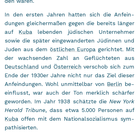
den waren.
In den ers­ten Jah­ren hat­ten sich die An­fein­
dun­gen glei­cher­ma­ßen gegen die be­reits län­ger
auf
Kuba
le­ben­den jü­di­schen Un­ter­neh­mer
sowie die spä­ter ein­ge­wan­der­ten Jü­din­nen und
Juden aus dem
öst­li­chen Eu­ro­pa
ge­rich­tet. Mit
der wach­sen­den Zahl an Ge­flüch­te­ten aus
Deutsch­land
und
Ös­ter­reich
ver­schob sich zum
Ende der 1930er Jahre nicht nur das Ziel die­ser
An­fein­dun­gen. Wohl un­mit­tel­bar von
Ber­lin
be­
ein­flusst, war auch der Ton merk­lich schär­fer
ge­wor­den. Im Jahr 1938 schätz­te die
New York
He­rald Tri­bu­ne
, dass etwa 5.000 Per­so­nen auf
Kuba
offen mit dem Na­tio­nal­so­zia­lis­mus sym­
pa­thi­sier­ten.