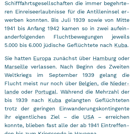
Schiff­fahrts­ge­sell­schaf­ten die immer be­gehr­te­
ren Ein­rei­se­er­laub­nis­se für die An­til­len­in­sel er­
wer­ben konn­ten. Bis Juli 1939 sowie von Mitte
1941 bis An­fang 1942 kamen so in zwei auf­ein­
an­der­fol­gen­den Flucht­be­we­gun­gen je­weils
5.000 bis 6.000 jü­di­sche Ge­flüch­te­te nach
Kuba
.
Sie hat­ten
Eu­ro­pa
zu­nächst über
Ham­burg
oder
Mar­seil­le
ver­las­sen. Nach Be­ginn des Zwei­ten
Welt­kriegs im Sep­tem­ber 1939 ge­lang die
Flucht meist nur noch über
Bel­gi­en
, die
Nie­der­
lan­de
oder
Por­tu­gal
. Wäh­rend die Mehr­zahl der
bis 1939 nach
Kuba
ge­lang­ten Ge­flüch­te­ten
trotz der ge­rin­gen Ein­wan­de­rungs­kon­tin­gen­te
ihr ei­gent­li­ches Ziel – die
USA
– er­rei­chen
konn­te, blie­ben fast alle der ab 1941 Ein­tref­fen­
den bis zum Kriegs­en­de in
Ha­van­na
.