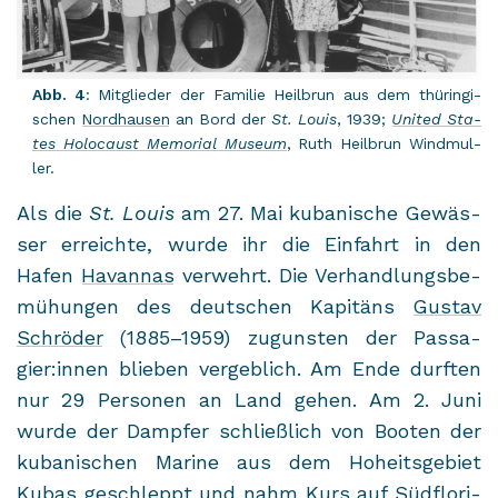
Abb. 4
: Mit­glie­der der Fa­mi­lie Heil­brun aus dem thü­rin­gi­
schen
Nord­hau­sen
an Bord der
St. Louis
, 1939;
United Sta­
tes Ho­lo­caust Me­mo­ri­al Mu­se­um
, Ruth Heil­brun Wind­mul­
ler.
Als die
St. Louis
am 27. Mai ku­ba­ni­sche Ge­wäs­
ser er­reich­te, wurde ihr die Ein­fahrt in den
Hafen
Ha­van­nas
ver­wehrt. Die Ver­hand­lungs­be­
mü­hun­gen des deut­schen Ka­pi­täns
Gus­tav
Schrö­der
(1885–1959) zu­guns­ten der Pas­sa­
gier:innen blie­ben ver­geb­lich. Am Ende durf­ten
nur 29 Per­so­nen an Land gehen. Am 2. Juni
wurde der Damp­fer schließ­lich von Boo­ten der
ku­ba­ni­schen Ma­ri­ne aus dem Ho­heits­ge­biet
Kubas
ge­schleppt und nahm Kurs auf Süd­flo­ri­