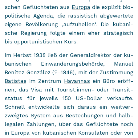
schen Ge­flüch­te­ten aus
Eu­ro­pa
die ex­pli­zit bio­
po­li­ti­sche Agen­da, die ras­sis­tisch ab­ge­wer­te­te
ei­ge­ne Be­völ­ke­rung ‚auf­zu­hel­len‘. Die ku­ba­ni­
sche Re­gie­rung folg­te einem eher stra­te­gisch
bis op­por­tu­nis­ti­schen Kurs.
Im Herbst 1938 ließ der Ge­ne­ral­di­rek­tor der ku­
ba­ni­schen Ein­wan­de­rungs­be­hör­de,
Ma­nu­el
Benítez González
(?–1946), mit der Zu­stim­mung
Ba­tis­tas
im Zen­trum
Ha­van­nas
ein Büro er­öff­
nen, das Visa mit Tou­rist:innen-​ oder Tran­sit­
sta­tus für je­weils 150 US-​Dollar ver­kauf­te.
Schnell ent­wi­ckel­te sich dar­aus ein weit­ver­
zweig­tes Sys­tem aus Be­stechun­gen und halb­
le­ga­len Zah­lun­gen, über das Ge­flüch­te­te noch
in
Eu­ro­pa
von ku­ba­ni­schen Kon­su­la­ten oder von