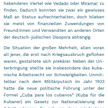
ha­ben­de­ren Vier­tel wie
Ve­da­do
oder
Mi­ra­mar
zu
fin­den. Da­durch konn­ten sie zwar ein ge­wis­ses
Maß an Sta­tus auf­recht­erhal­ten, doch blie­ben
sie meist von fi­nan­zi­el­len Zu­wen­dun­gen von
Freund:innen und Ver­wand­ten an an­de­ren Orten
der deutsch-​jüdischen Dia­spo­ra ab­hän­gig.
Die Si­tua­ti­on der gro­ßen Mehr­heit, allen voran
all jener, die erst nach Kriegs­aus­bruch ge­flo­hen
waren, ge­stal­te­te sich pre­kä­rer. Neben der Un­
ter­brin­gung stell­te sie ins­be­son­de­re das ku­ba­
ni­sche Ar­beits­recht vor Schwie­rig­kei­ten. Un­mit­
tel­bar nach dem Mi­li­tär­putsch im Jahr 1933
hatte die neue po­li­ti­sche Füh­rung unter der
For­mel „
Cuba
para los cu­ba­nos“ (
Kuba
für die
Ku­ba­ner) ein Ge­setz zur Na­tio­na­li­sie­rung der