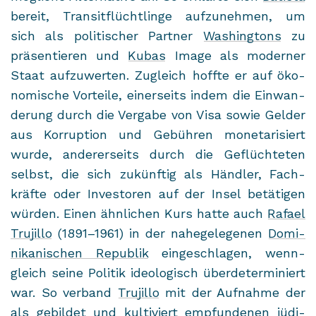
be­reit, Tran­sit­flücht­lin­ge auf­zu­neh­men, um
sich als po­li­ti­scher Part­ner
Wa­shing­tons
zu
prä­sen­tie­ren und
Kubas
Image als mo­der­ner
Staat auf­zu­wer­ten. Zu­gleich hoff­te er auf öko­
no­mi­sche Vor­tei­le, ei­ner­seits indem die Ein­wan­
de­rung durch die Ver­ga­be von Visa sowie Gel­der
aus Kor­rup­ti­on und Ge­büh­ren mo­ne­ta­ri­siert
wurde, an­de­rer­seits durch die Ge­flüch­te­ten
selbst, die sich zu­künf­tig als Händ­ler, Fach­
kräf­te oder In­ves­to­ren auf der Insel be­tä­ti­gen
wür­den. Einen ähn­li­chen Kurs hatte auch
Ra­fa­el
Tru­ji­l­lo
(1891–1961) in der na­he­ge­le­ge­nen
Do­mi­
ni­ka­ni­schen Re­pu­blik
ein­ge­schla­gen, wenn­
gleich seine Po­li­tik ideo­lo­gisch über­de­ter­mi­niert
war. So ver­band
Tru­ji­l­lo
mit der Auf­nah­me der
als ge­bil­det und kul­ti­viert emp­fun­de­nen jü­di­