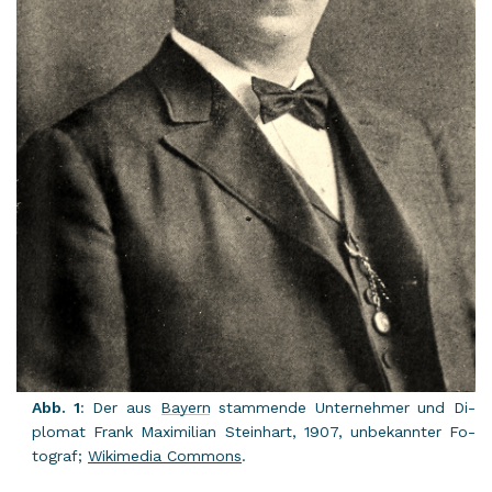
Abb. 1
: Der aus
Bay­ern
stam­men­de Un­ter­neh­mer und Di­
plo­mat Frank Ma­xi­mi­li­an Stein­hart, 1907, un­be­kann­ter Fo­
to­graf;
Wi­ki­me­dia Com­mons
.