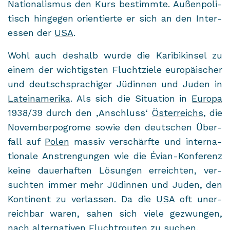
Na­tio­na­lis­mus den Kurs be­stimm­te. Au­ßen­po­li­
tisch hin­ge­gen ori­en­tier­te er sich an den In­ter­
es­sen der
USA
.
Wohl auch des­halb wurde die Ka­ri­bik­in­sel zu
einem der wich­tigs­ten Flucht­zie­le eu­ro­päi­scher
und deutsch­spra­chi­ger Jü­din­nen und Juden in
La­tein­ame­ri­ka
. Als sich die Si­tua­ti­on in
Eu­ro­pa
1938/39 durch den ,An­schluss‘
Ös­ter­reichs
, die
No­vem­ber­po­gro­me sowie den deut­schen Über­
fall auf
Polen
mas­siv ver­schärf­te und in­ter­na­
tio­na­le An­stren­gun­gen wie die Évian-​Konferenz
keine dau­er­haf­ten Lö­sun­gen er­reich­ten, ver­
such­ten immer mehr Jü­din­nen und Juden, den
Kon­ti­nent zu ver­las­sen. Da die
USA
oft un­er­
reich­bar waren, sahen sich viele ge­zwun­gen,
nach al­ter­na­ti­ven Flucht­rou­ten zu su­chen.