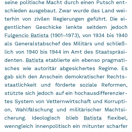
seine po­li­ti­sche Macht durch einen Putsch ent­
schie­den aus­ge­baut. Zwar wurde das Land wei­
ter­hin von zi­vi­len Re­gie­run­gen ge­führt. Die ei­
gent­li­chen Ge­schi­cke lenk­te seit­dem je­doch
Ful­gen­cio Ba­tis­ta
(1901–1973), von 1934 bis 1940
als Ge­ne­ral­stabs­chef des Mi­li­tärs und schließ­
lich von 1940 bis 1944 im Amt des Staats­prä­si­
den­ten.
Ba­tis­ta
eta­blier­te ein eben­so prag­ma­ti­
sches wie au­to­ri­tär ab­ge­si­cher­tes Re­gime. Es
gab sich den An­schein de­mo­kra­ti­scher Rechts­
staat­lich­keit und för­der­te so­zia­le Re­for­men,
stütz­te sich je­doch auf ein hoch­aus­dif­fe­ren­zier­
tes Sys­tem von Vet­tern­wirt­schaft und Kor­rup­ti­
on, Wahl­fäl­schung und mi­li­tä­ri­scher Macht­si­
che­rung. Ideo­lo­gisch blieb
Ba­tis­ta
fle­xi­bel,
wenn­gleich in­nen­po­li­tisch ein mit­un­ter schar­fer