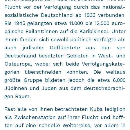
Flucht vor der Ver­fol­gung durch das na­tio­nal­
so­zia­lis­ti­sche Deutsch­land ab 1933 ver­bun­den.
Bis 1945 ge­lang­ten etwa 11.000 bis 12.000 eu­ro­
päi­sche Exi­lant:innen auf die Ka­ri­bik­in­sel. Unter
ihnen fan­den sich so­wohl po­li­tisch Ver­folg­te als
auch jü­di­sche Ge­flüch­te­te aus den von
Deutsch­land
be­setz­ten Ge­bie­ten in
West-
und
Ost­eu­ro­pa
, wobei sich beide Ver­fol­gungs­ka­te­
go­rien über­schnei­den konn­ten. Die weit­aus
größ­te Grup­pe bil­de­ten je­doch die etwa 6.000
Jü­din­nen und Juden aus dem deutsch­spra­chi­
gen Raum.
Fast alle von ihnen be­trach­te­ten
Kuba
le­dig­lich
als Zwi­schen­sta­ti­on auf ihrer Flucht und hoff­
ten auf eine schnel­le Wei­ter­rei­se, vor allem in