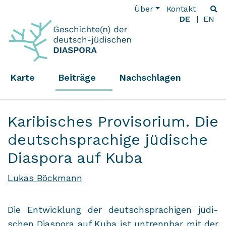
Über
Kontakt
DE
EN
Karte
Beiträge
Nachschlagen
Karibisches Provisorium. Die
deutschsprachige jüdische
Diaspora auf Kuba
Lukas Böckmann
Die Ent­wick­lung der deutsch­spra­chi­gen jü­di­
schen Dia­spo­ra auf
Kuba
ist un­trenn­bar mit der