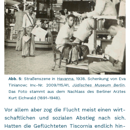
Abb. 5
: Stra­ßen­sze­ne in
Ha­van­na
, 1938. Schen­kung von Eva
Ti­nia­now; Inv.-Nr. 2009/115/41,
Jü­di­sches Mu­se­um Ber­lin
.
Das Foto stammt aus dem Nach­lass des Ber­li­ner Arz­tes
Kurt Eich­wald (1891–1948).
Vor allem aber zog die Flucht meist einen wirt­
schaft­li­chen und so­zia­len Ab­stieg nach sich.
Hat­ten die Ge­flüch­te­ten Tis­cor­nia end­lich hin­