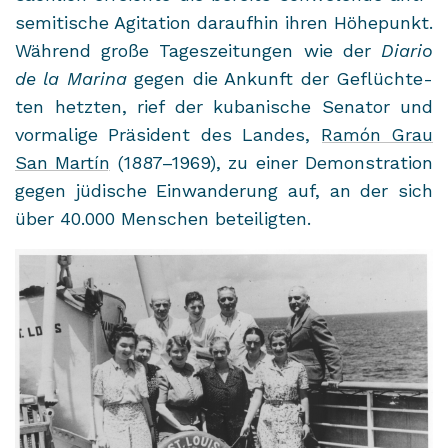
se­mi­ti­sche Agi­ta­ti­on dar­auf­hin ihren Hö­he­punkt.
Wäh­rend große Ta­ges­zei­tun­gen wie der
Dia­rio
de la Ma­ri­na
gegen die An­kunft der Ge­flüch­te­
ten hetz­ten, rief der ku­ba­ni­sche Se­na­tor und
vor­ma­li­ge Prä­si­dent des Lan­des,
Ramón Grau
San Martín
(1887–1969), zu einer De­mons­tra­ti­on
gegen jü­di­sche Ein­wan­de­rung auf, an der sich
über 40.000 Men­schen be­tei­lig­ten.