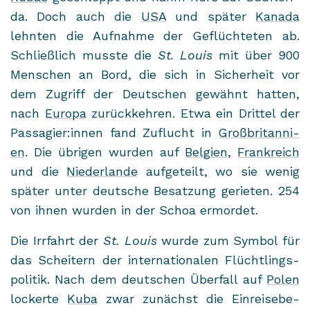
da. Doch auch die
USA
und spä­ter
Ka­na­da
lehn­ten die Auf­nah­me der Ge­flüch­te­ten ab.
Schließ­lich muss­te die
St. Louis
mit über 900
Men­schen an Bord, die sich in Si­cher­heit vor
dem Zu­griff der Deut­schen ge­wähnt hat­ten,
nach
Eu­ro­pa
zu­rück­keh­ren. Etwa ein Drit­tel der
Pas­sa­gier:innen fand Zu­flucht in
Groß­bri­tan­ni­
en
. Die üb­ri­gen wur­den auf
Bel­gi­en
,
Frank­reich
und die
Nie­der­lan­de
auf­ge­teilt, wo sie wenig
spä­ter unter deut­sche Be­sat­zung ge­rie­ten. 254
von ihnen wur­den in der Schoa er­mor­det.
Die Irr­fahrt der
St. Louis
wurde zum Sym­bol für
das Schei­tern der in­ter­na­tio­na­len Flücht­lings­
po­li­tik. Nach dem deut­schen Über­fall auf
Polen
lo­cker­te
Kuba
zwar zu­nächst die Ein­rei­se­be­