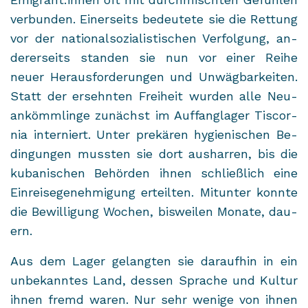
ver­bun­den. Ei­ner­seits be­deu­te­te sie die Ret­tung
vor der na­tio­nal­so­zia­lis­ti­schen Ver­fol­gung, an­
de­rer­seits stan­den sie nun vor einer Reihe
neuer Her­aus­for­de­run­gen und Un­wäg­bar­kei­ten.
Statt der er­sehn­ten Frei­heit wur­den alle Neu­
an­kömm­lin­ge zu­nächst im Auf­fang­la­ger Tis­cor­
nia in­ter­niert. Unter pre­kä­ren hy­gie­ni­schen Be­
din­gun­gen muss­ten sie dort aus­har­ren, bis die
ku­ba­ni­schen Be­hör­den ihnen schließ­lich eine
Ein­rei­se­ge­neh­mi­gung er­teil­ten. Mit­un­ter konn­te
die Be­wil­li­gung Wo­chen, bis­wei­len Mo­na­te, dau­
ern.
Aus dem Lager ge­lang­ten sie dar­auf­hin in ein
un­be­kann­tes Land, des­sen Spra­che und Kul­tur
ihnen fremd waren. Nur sehr we­ni­ge von ihnen