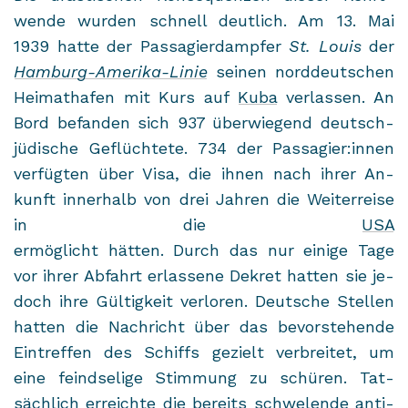
wen­de wur­den schnell deut­lich. Am 13. Mai
1939 hatte der Pas­sa­gier­damp­fer
St. Louis
der
Hamburg-​Amerika-Linie
sei­nen nord­deut­schen
Hei­mat­ha­fen mit Kurs auf
Kuba
ver­las­sen. An
Bord be­fan­den sich 937 über­wie­gend deutsch-​
jüdische Ge­flüch­te­te. 734 der Pas­sa­gier:innen
ver­füg­ten über Visa, die ihnen nach ihrer An­
kunft in­ner­halb von drei Jah­ren die Wei­ter­rei­se
in die
USA
er­mög­licht hät­ten. Durch das nur ei­ni­ge Tage
vor ihrer Ab­fahrt er­las­se­ne De­kret hat­ten sie je­
doch ihre Gül­tig­keit ver­lo­ren. Deut­sche Stel­len
hat­ten die Nach­richt über das be­vor­ste­hen­de
Ein­tref­fen des Schiffs ge­zielt ver­brei­tet, um
eine feind­se­li­ge Stim­mung zu schü­ren. Tat­
säch­lich er­reich­te die be­reits schwe­len­de an­ti­