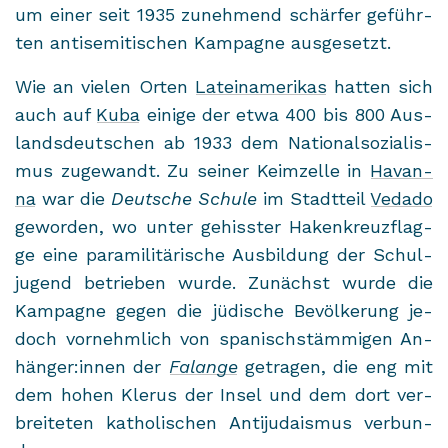
um einer seit 1935 zu­neh­mend schär­fer ge­führ­
ten an­ti­se­mi­ti­schen Kam­pa­gne aus­ge­setzt.
Wie an vie­len Orten
La­tein­ame­ri­kas
hat­ten sich
auch auf
Kuba
ei­ni­ge der etwa 400 bis 800 Aus­
lands­deut­schen ab 1933 dem Na­tio­nal­so­zia­lis­
mus zu­ge­wandt. Zu sei­ner Keim­zel­le in
Ha­van­
na
war die
Deut­sche Schu­le
im Stadt­teil
Ve­da­do
ge­wor­den, wo unter ge­hiss­ter Ha­ken­kreuz­flag­
ge eine pa­ra­mi­li­tä­ri­sche Aus­bil­dung der Schul­
ju­gend be­trie­ben wurde. Zu­nächst wurde die
Kam­pa­gne gegen die jü­di­sche Be­völ­ke­rung je­
doch vor­nehm­lich von spa­nisch­stäm­mi­gen An­
hän­ger:innen der
Fa­lan­ge
ge­tra­gen, die eng mit
dem hohen Kle­rus der Insel und dem dort ver­
brei­te­ten ka­tho­li­schen An­ti­ju­da­is­mus ver­bun­