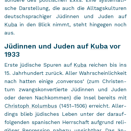
sche Dar­stel­lung, die auch die All­tags­kul­tu­ren
deutsch­spra­chi­ger Jü­din­nen und Juden auf
Kuba
in den Blick nimmt, steht hin­ge­gen noch
aus.
Jüdinnen und Juden auf
Kuba
vor
1933
Erste jü­di­sche Spu­ren auf
Kuba
rei­chen bis ins
15. Jahr­hun­dert zu­rück. Aller Wahr­schein­lich­keit
nach hat­ten ei­ni­ge ,con­versos‘ (zum Chris­ten­
tum zwangs­kon­ver­tier­te Jü­din­nen und Juden
oder deren Nach­kom­men) die Insel be­reits mit
Chris­toph Ko­lum­bus
(1451–1506) er­reicht. Al­ler­
dings blieb jü­di­sches Leben unter der dar­auf­
fol­gen­den spa­ni­schen Herr­schaft auf­grund re­li­
giö­ser Re­pres­si­on na­he­zu un­sicht­bar. Das än­