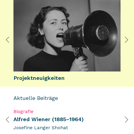
Previous
Ne
Projektneuigkeiten
Aktuelle Beiträge
Biografie
Alfred Wiener (1885–1964)
Previous
Ne
Josefine Langer Shohat