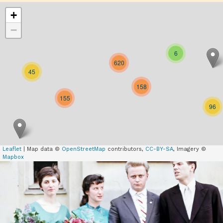
+
−
6
620
45
158
155
96
Leaflet
| Map data ©
OpenStreetMap
contributors,
CC-BY-SA
, Imagery ©
Mapbox