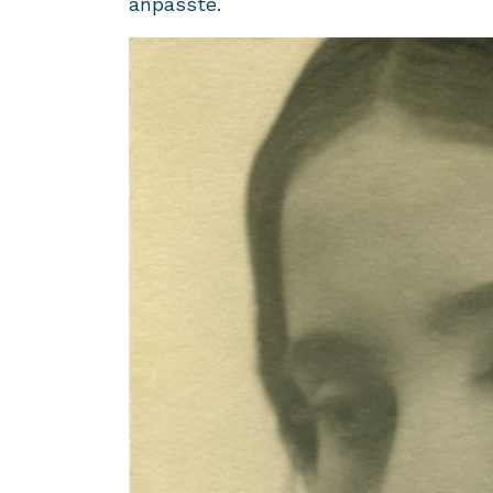
an­pass­te.