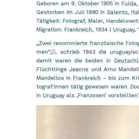
Ge­bo­ren am 9. Ok­to­ber 1905 in
Fulda
Ge­stor­ben im Juli 1990 in
Sa­len­to
,
Ita­
Tä­tig­keit: Fo­to­graf, Maler, Han­dels­ver­t
Mi­gra­ti­on:
Frank­reich
, 1934 |
Uru­gu­ay
,
„Zwei re­nom­mier­te fran­zö­si­sche Fo­t
men“
, schrieb 1943 die uru­gu­ay­is
damit waren die bei­den in
Deutsch­
Flücht­lin­ge
Jean­ne
und Arno Man­del­l
Man­del­los in
Frank­reich
– bis zum Kri
to­graf:innen tätig ge­we­sen waren. D
in
Uru­gu­ay
als ,Fran­zo­sen‘ vor­stell­ten