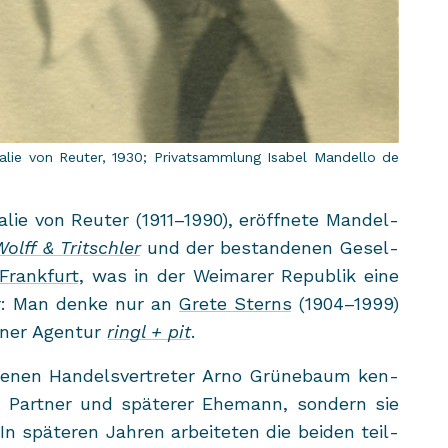
a­lie von Reu­ter, 1930; Pri­vat­samm­lung Isa­bel Man­del­lo de
ha­lie von Reu­ter (1911–1990), er­öff­ne­te Man­del­
olff & Trit­sch­ler
und der be­stan­de­nen Ge­sel­
Frank­furt
, was in der Wei­ma­rer Re­pu­blik eine
 war: Man denke nur an
Grete Sterns
(1904–1999)
­ner Agen­tur
ringl + pit
.
re­nen Han­dels­ver­tre­ter Arno Grü­ne­baum ken­
r Part­ner und spä­te­rer Ehe­mann, son­dern sie
n spä­te­ren Jah­ren ar­bei­te­ten die bei­den teil­