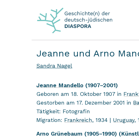
Jeanne und Arno Man
Sandra Nagel
Jean­ne Man­del­lo
(1907–2001)
Ge­bo­ren am 18. Ok­to­ber 1907 in
Frank
Ge­stor­ben am 17. De­zem­ber 2001 in
Ba
Tä­tig­keit: Fo­to­gra­fin
Mi­gra­ti­on:
Frank­reich
, 1934 |
Uru­gu­ay
,
Arno Grü­ne­baum (1905–1990) (Künst­le