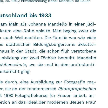
deo
, ca. 1948; Pri­vat­samm­lung Isa­bel Man­del­lo de Bauer.
utschland
bis 1933
t am Main
als Jo­han­na Man­del­lo in einer jü­di­
­on kaum eine Rolle spiel­te. Man be­ging zwar die
aber auch Weih­nach­ten. Die Fa­mi­lie war wie viele
es städ­ti­schen Bil­dungs­bür­ger­tums ak­kul­tu­
uf­haus in der Stadt, die schon früh ver­stor­be­ne
s­bil­dung der zwei Töch­ter be­müht. Man­del­lo
ädchenschule
, wo sie mal in den pro­tes­tan­ti­
n­ter­richt ging.
e durch, eine Aus­bil­dung zur Fo­to­gra­fin ma­
wo sie an der re­nom­mier­ten
Pho­to­gra­phi­schen
it 1890 Fo­to­gra­fie­kur­se für Frau­en anbot, an­
­lich an das Ideal der mo­der­nen ,Neuen Frau‘