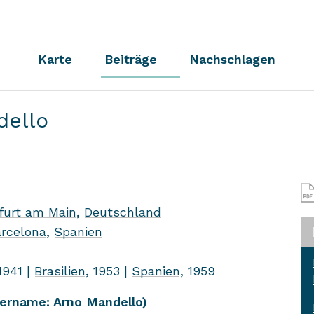
Karte
Beiträge
Nachschlagen
dello
­furt am Main
,
Deutsch­land
r­ce­lo­na
,
Spa­ni­en
 1941 |
Bra­si­li­en
, 1953 |
Spa­ni­en
, 1959
r­na­me: Arno Man­del­lo)