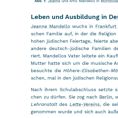
Abb. 1
:
Jean­ne
und Arno Man­del­lo in
Mon­te­vi­
Leben und Ausbildung in
De
Jean­ne Man­del­lo
wuchs in
Frank­fur
schen Fa­mi­lie auf, in der die Re­li­gi
hohen jü­di­schen Fei­er­ta­ge, fei­er­te 
an­de­re deutsch-​jüdische Fa­mi­li­en d
riert. Man­del­los Vater lei­te­te ein Ka
Mut­ter hatte sich um die mu­si­sche Au
be­such­te die
Höhere-​Elisabethen-M
schen, mal in den jü­di­schen Re­li­gi­ons­u
Nach ihrem Schul­ab­schluss setz­te si
chen zu dür­fen. Sie zog nach
Ber­lin
, 
Lehr­an­stalt
des
Lette-​Vereins
, die se
ge­nom­men wurde und sich auch äu­ßer