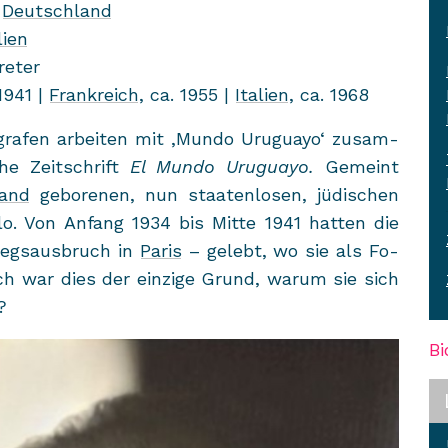
,
Deutsch­land
li­en
re­ter
 1941 |
Frank­reich
, ca. 1955 |
Ita­li­en
, ca. 1968
o­gra­fen ar­bei­ten mit ‚Mundo Uru­gu­ayo‘ zu­sam­
che Zeit­schrift
El Mundo Uru­gu­ayo.
Ge­meint
land
ge­bo­re­nen, nun staa­ten­lo­sen, jü­di­schen
o. Von An­fang 1934 bis Mitte 1941 hat­ten die
egs­aus­bruch in
Paris
– ge­lebt, wo sie als Fo­
och war dies der ein­zi­ge Grund, warum sie sich
?
Bi