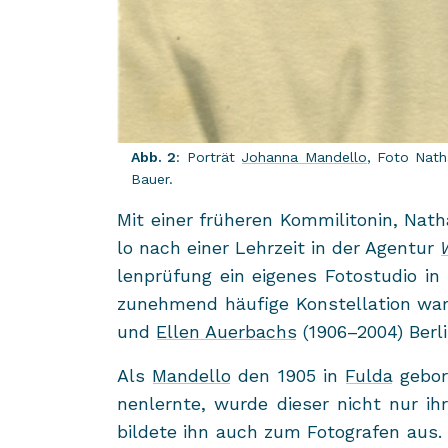
Abb. 2
: Por­trät
Jo­han­na Man­del­lo
, Foto Na­th
Bauer.
Mit einer frü­he­ren Kom­mi­li­to­nin, Na­t
lo nach einer Lehr­zeit in der Agen­tur
W
len­prü­fung ein ei­ge­nes Fo­to­stu­dio in
zu­neh­mend häu­fi­ge Kon­stel­la­ti­on
und
Ellen Au­er­bachs
(1906–2004) Ber­li
Als
Man­del­lo
den 1905 in
Fulda
ge­bo­
nen­lern­te, wurde die­ser nicht nur ih
bil­de­te ihn auch zum Fo­to­gra­fen aus. I