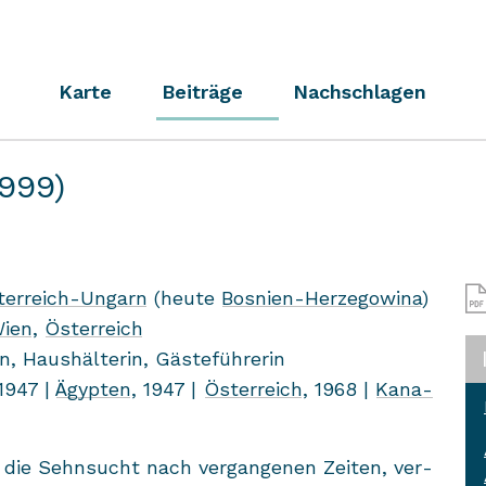
Karte
Beiträge
Nachschlagen
999)
terreich-​Ungarn
(heute
Bosnien-​Herzegowina
)
ien
,
Ös­ter­reich
rin, Haus­häl­te­rin, Gäs­te­füh­re­rin
 1947 |
Ägyp­ten
, 1947 |
Ös­ter­reich
, 1968 |
Ka­na­
 die Sehn­sucht nach ver­gan­ge­nen Zei­ten, ver­