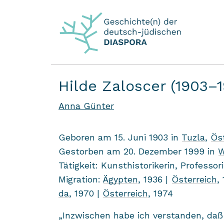
Hilde Zaloscer (1903–1
Anna Günter
Ge­bo­ren am 15. Juni 1903 in
Tuzla
,
Ös
Ge­stor­ben am 20. De­zem­ber 1999 in
W
Tä­tig­keit: Kunst­his­to­ri­ke­rin, Pro­fes­so­
Mi­gra­ti­on:
Ägyp­ten
, 1936 |
Ös­ter­reich
,
da
, 1970 |
Ös­ter­reich
, 1974
„In­zwi­schen habe ich ver­stan­den, daß