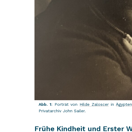
Abb. 1
: Por­trät von
Hilde Za­lo­s­cer
in
Ägyp­ten
Pri­vat­ar­chiv John Sai­ler.
Frühe Kindheit und Erster W