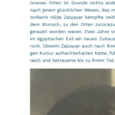
lo­re­nen Orten im Grun­de nichts an­d
nach jenem glück­li­chen Wesen, das m
to­ri­ke­rin
Hilde Za­lo­s­cer
kämpf­te zeit­l
dem Wunsch, zu den Orten zu­rück­zu­k
ge­raubt wor­den waren. Zwei Jahre v
im ägyp­ti­schen Exil ein neues Zu­hau­s
rück. Ob­wohl
Za­lo­s­cer
auch nach ihrer
gen Kul­tur auf­recht­erhal­ten hatte, f
reich
und be­trau­er­te bis zu ihrem Tod 