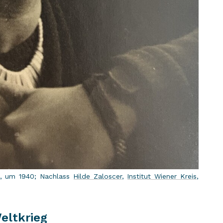
, um 1940; Nach­lass
Hilde Za­lo­s­cer
,
In­sti­tut Wie­ner Kreis
,
eltkrieg