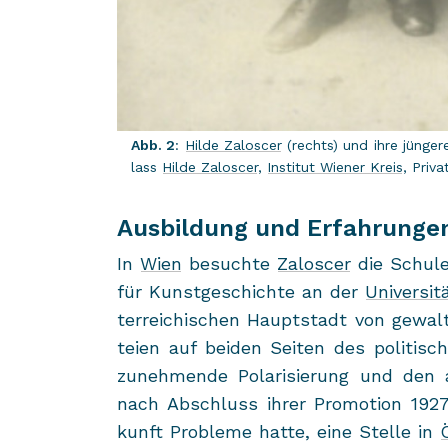
Abb. 2
:
Hilde Za­lo­s­cer
(rechts) und ihre jün­ge­
lass
Hilde Za­lo­s­cer
,
In­sti­tut Wie­ner Kreis
, Pri­va
Ausbildung und Erfahrunge
In
Wien
be­such­te
Za­lo­s­cer
die Schu­le
für Kunst­ge­schich­te an der
Uni­ver­si­
ter­rei­chi­schen Haupt­stadt von ge­walt­
tei­en auf bei­den Sei­ten des po­li­ti­
zu­neh­men­de Po­la­ri­sie­rung und den an
nach Ab­schluss ihrer Pro­mo­ti­on 192
kunft Pro­ble­me hatte, eine Stel­le in