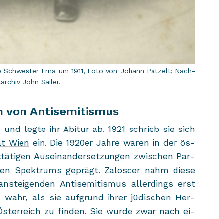
re Schwes­ter Erna um 1911, Foto von Jo­hann Pat­zelt; Nach­
t­ar­chiv John Sai­ler.
n von Antisemitismus
 und legte ihr Ab­itur ab. 1921 schrieb sie sich
tät Wien
ein. Die 1920er Jahre waren in der ös­
tä­ti­gen Aus­ein­an­der­set­zun­gen zwi­schen Par­
schen Spek­trums ge­prägt.
Za­lo­s­cer
nahm diese
­stei­gen­den An­ti­se­mi­tis­mus al­ler­dings erst
7 wahr, als sie auf­grund ihrer jü­di­schen Her­
Ös­ter­reich
zu fin­den. Sie wurde zwar nach ei­