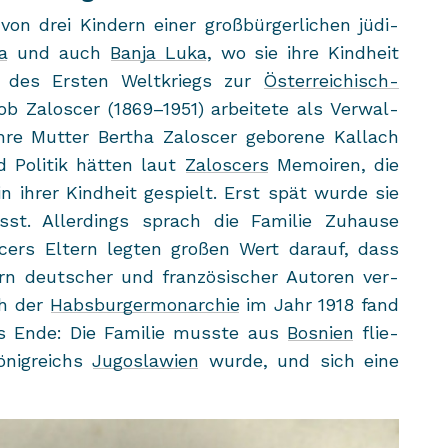
 drei Kin­dern einer groß­bür­ger­li­chen jü­di­
a
und auch
Banja Luka
, wo sie ihre Kind­heit
e des Ers­ten Welt­kriegs zur
Österreichisch-​
b Za­lo­s­cer (1869–1951) ar­bei­te­te als Ver­wal­
hre Mut­ter Ber­tha Za­lo­s­cer ge­bo­re­ne Kal­lach
d Po­li­tik hät­ten laut
Za­lo­s­cers
Me­moi­ren, die
in ihrer Kind­heit ge­spielt. Erst spät wurde sie
sst. Al­ler­dings sprach die Fa­mi­lie Zu­hau­se
­cers El­tern leg­ten gro­ßen Wert dar­auf, dass
­kern deut­scher und fran­zö­si­scher Au­toren ver­
ch der
Habs­bur­ger­mon­ar­chie
im Jahr 1918 fand
es Ende: Die Fa­mi­lie muss­te aus
Bos­ni­en
flie­
­nig­reichs
Ju­go­sla­wi­en
wurde, und sich eine