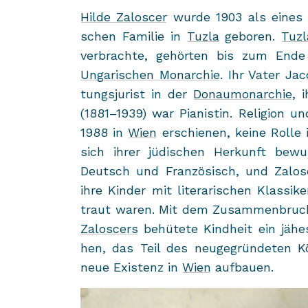
Hilde Za­lo­s­cer
wurde 1903 als eines von
schen Fa­mi­lie in
Tuzla
ge­bo­ren.
Tuzl
ver­brach­te, ge­hör­ten bis zum End
Ungarischen Mon­ar­chie
. Ihr Vater Jaco
tungs­ju­rist in der
Do­nau­mon­ar­chie
, i
(1881–1939) war Pia­nis­tin. Re­li­gi­on un
1988 in
Wien
er­schie­nen, keine Rolle 
sich ihrer jü­di­schen Her­kunft be­wu
Deutsch und Fran­zö­sisch, und Za­lo­s
ihre Kin­der mit li­te­ra­ri­schen Klas­si
traut waren. Mit dem Zu­sam­men­bru
Za­lo­s­cers
be­hü­te­te Kind­heit ein jäh
hen, das Teil des neu­ge­grün­de­ten Kö
neue Exis­tenz in
Wien
auf­bau­en.