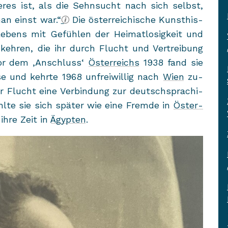
e­res ist, als die Sehn­sucht nach sich selbst,
an einst war.“
Die ös­ter­rei­chi­sche Kunst­his­
e­bens mit Ge­füh­len der Hei­mat­lo­sig­keit und
eh­ren, die ihr durch Flucht und Ver­trei­bung
or dem ‚An­schluss‘
Ös­ter­reichs
1938 fand sie
e und kehr­te 1968 un­frei­wil­lig nach
Wien
zu­
 Flucht eine Ver­bin­dung zur deutsch­spra­chi­
ühl­te sie sich spä­ter wie eine Frem­de in
Ös­ter­
ihre Zeit in
Ägyp­ten
.