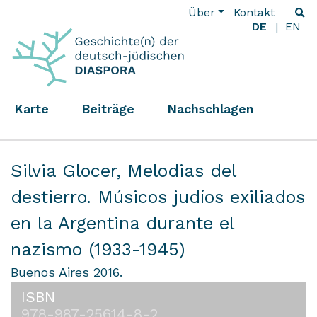
Über
Kontakt
DE
EN
Karte
Beiträge
Nachschlagen
Silvia Glocer,
Melodias del
destierro. Músicos judíos exiliados
en la Argentina durante el
nazismo (1933-1945)
Buenos Aires 2016.
ISBN
978-987-25614-8-2