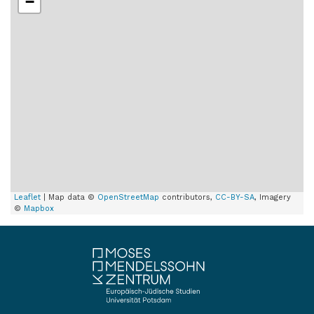
−
Leaflet
| Map data ©
OpenStreetMap
contributors,
CC-BY-SA
, Imagery
©
Mapbox