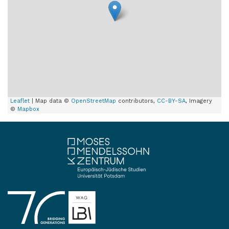
Leaflet
| Map data ©
OpenStreetMap
contributors,
CC-BY-SA
, Imagery
©
Mapbox