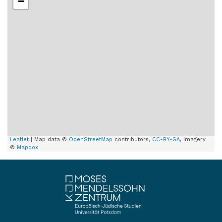
−
Leaflet
| Map data ©
OpenStreetMap
contributors,
CC-BY-SA
, Imagery
©
Mapbox