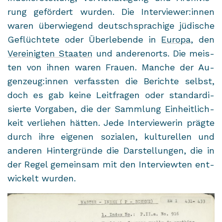
rung ge­för­dert wur­den. Die In­ter­view­er:innen
waren über­wie­gend deutsch­spra­chi­ge jü­di­sche
Ge­flüch­te­te oder Über­le­ben­de in
Eu­ro­pa
, den
Ver­ei­nig­ten Staa­ten
und an­de­ren­orts. Die meis­
ten von ihnen waren Frau­en. Man­che der Au­
gen­zeug:innen ver­fass­ten die Be­rich­te selbst,
doch es gab keine Leit­fra­gen oder stan­dar­di­
sier­te Vor­ga­ben, die der Samm­lung Ein­heit­lich­
keit ver­lie­hen hät­ten. Jede In­ter­viewe­rin präg­te
durch ihre ei­ge­nen so­zia­len, kul­tu­rel­len und
an­de­ren Hin­ter­grün­de die Dar­stel­lun­gen, die in
der Regel ge­mein­sam mit den In­ter­view­ten ent­
wi­ckelt wur­den.