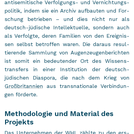
an­ti­se­mi­ti­sche Verfolgungs-​ und Ver­nich­tungs­
po­li­tik, indem sie ein Ar­chiv auf­bau­ten und For­
schung be­trie­ben – und dies nicht nur als
deutsch-​jüdische In­tel­lek­tu­el­le, son­dern auch
als Ver­folg­te, deren Fa­mi­li­en von den Er­eig­nis­
sen selbst be­trof­fen waren. Die dar­aus re­sul­
tie­ren­de Samm­lung von Au­gen­zeu­gen­be­rich­ten
ist somit ein be­deu­ten­der Ort des Wis­sens­
trans­fers in einer In­sti­tu­ti­on der deutsch-​
jüdischen Dia­spo­ra, die nach dem Krieg von
Groß­bri­tan­ni­en
aus trans­na­tio­na­le Ver­bin­dun­
gen för­der­te.
Methodologie und Material des
Projekts
Das Un­ter­neh­men der
WHL
zähl­te zu den ers­