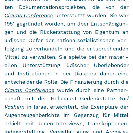
ten Do­ku­men­ta­ti­ons­pro­jek­ten, die von der
Claims Con­fe­rence
un­ter­stützt wur­den. Sie war
1951 ge­grün­det wor­den, um über Ent­schä­di­gun­
gen und die Rück­erstat­tung von Ei­gen­tum an
jü­di­sche Opfer der na­tio­nal­so­zia­lis­ti­schen Ver­
fol­gung zu ver­han­deln und die ent­spre­chen­den
Mit­tel zu ver­wal­ten. Sie spiel­te bei der ma­te­ri­
el­len Un­ter­stüt­zung jü­di­scher Über­le­ben­der
und In­sti­tu­tio­nen in der Dia­spo­ra daher eine
ent­schei­den­de Rolle. Die Fi­nan­zie­rung durch die
Claims Con­fe­rence
wurde durch eine Part­ner­
schaft mit der Holocaust-​Gedenkstätte
Yad
Vashem
in
Is­ra­el
er­leich­tert, die Ex­em­pla­re der
Au­gen­zeu­gen­be­rich­te im Ge­gen­zug für Mit­tel
er­hielt, mit denen In­ter­views, Tran­skrip­tio­nen,
In­dex­er­stel­lung, Ver­viel­fäl­ti­gung und Ar­chi­vie­