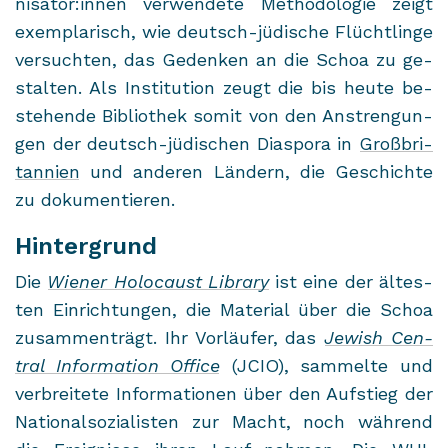
ni­sa­tor:innen ver­wen­de­te Me­tho­do­lo­gie zeigt
ex­em­pla­risch, wie deutsch-​jüdische Flücht­lin­ge
ver­such­ten, das Ge­den­ken an die Schoa zu ge­
stal­ten. Als In­sti­tu­ti­on zeugt die bis heute be­
stehen­de Bi­blio­thek somit von den An­stren­gun­
gen der deutsch-​jüdischen Dia­spo­ra in
Groß­bri­
tan­ni­en
und an­de­ren Län­dern, die Ge­schich­te
zu do­ku­men­tie­ren.
Hintergrund
Die
Wie­ner Ho­lo­caust Li­bra­ry
ist eine der äl­tes­
ten Ein­rich­tun­gen, die Ma­te­ri­al über die Schoa
zu­sam­men­trägt. Ihr Vor­läu­fer, das
Je­wish Cen­
tral In­for­ma­ti­on Of­fice
(JCIO), sam­mel­te und
ver­brei­te­te In­for­ma­tio­nen über den Auf­stieg der
Na­tio­nal­so­zia­lis­ten zur Macht, noch wäh­rend