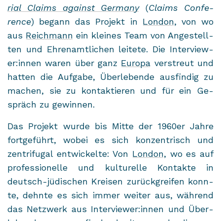
ri­al Claims against Ger­ma­ny
(
Claims Con­fe­
rence
) be­gann das Pro­jekt in
Lon­don
, von wo
aus
Reich­mann
ein klei­nes Team von An­ge­stell­
ten und Eh­ren­amt­li­chen lei­te­te. Die In­ter­view­
er:innen waren über ganz
Eu­ro­pa
ver­streut und
hat­ten die Auf­ga­be, Über­le­ben­de aus­fin­dig zu
ma­chen, sie zu kon­tak­tie­ren und für ein Ge­
spräch zu ge­win­nen.
Das Pro­jekt wurde bis Mitte der 1960er Jahre
fort­ge­führt, wobei es sich kon­zen­trisch und
zen­tri­fu­gal ent­wi­ckel­te: Von
Lon­don
, wo es auf
pro­fes­sio­nel­le und kul­tu­rel­le Kon­tak­te in
deutsch-​jüdischen Krei­sen zu­rück­grei­fen konn­
te, dehn­te es sich immer wei­ter aus, wäh­rend
das Netz­werk aus In­ter­view­er:innen und Über­