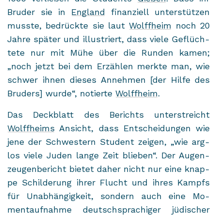
Bru­der sie in
Eng­land
fi­nan­zi­ell un­ter­stüt­zen
muss­te, be­drück­te sie laut
Wolff­heim
noch 20
Jahre spä­ter und il­lus­triert, dass viele Ge­flüch­
te­te nur mit Mühe über die Run­den kamen;
„noch jetzt bei dem Er­zäh­len merk­te man, wie
schwer ihnen die­ses An­neh­men [der Hilfe des
Bru­ders] wurde“, no­tier­te
Wolff­heim
.
Das Deck­blatt des Be­richts un­ter­streicht
Wolff­heims
An­sicht, dass Ent­schei­dun­gen wie
jene der Schwes­tern Stu­dent zei­gen, „wie arg­
los viele Juden lange Zeit blie­ben“. Der Au­gen­
zeu­gen­be­richt bie­tet daher nicht nur eine knap­
pe Schil­de­rung ihrer Flucht und ihres Kampfs
für Un­ab­hän­gig­keit, son­dern auch eine Mo­
ment­auf­nah­me deutsch­spra­chi­ger jü­di­scher