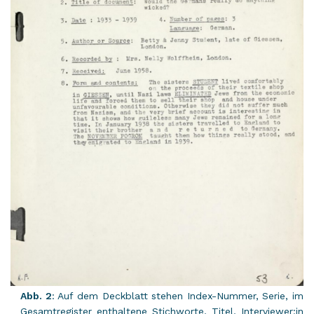
Abb. 2
: Auf dem Deck­blatt ste­hen Index-​Nummer, Serie, im
Ge­samt­re­gis­ter ent­hal­te­ne Stich­wor­te, Titel, In­ter­view­er:in