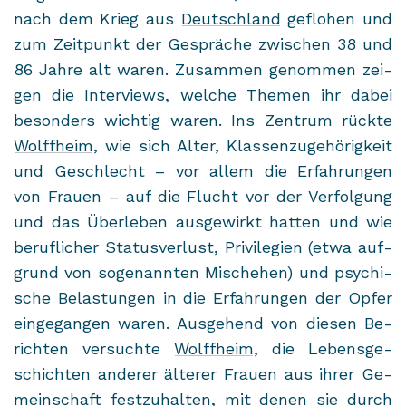
nach dem Krieg aus
Deutsch­land
ge­flo­hen und
zum Zeit­punkt der Ge­sprä­che zwi­schen 38 und
86 Jahre alt waren. Zu­sam­men ge­nom­men zei­
gen die In­ter­views, wel­che The­men ihr dabei
be­son­ders wich­tig waren. Ins Zen­trum rück­te
Wolff­heim
, wie sich Alter, Klas­sen­zu­ge­hö­rig­keit
und Ge­schlecht – vor allem die Er­fah­run­gen
von Frau­en – auf die Flucht vor der Ver­fol­gung
und das Über­le­ben aus­ge­wirkt hat­ten und wie
be­ruf­li­cher Sta­tus­ver­lust, Pri­vi­le­gi­en (etwa auf­
grund von so­ge­nann­ten Misch­ehen) und psy­chi­
sche Be­las­tun­gen in die Er­fah­run­gen der Opfer
ein­ge­gan­gen waren. Aus­ge­hend von die­sen Be­
rich­ten ver­such­te
Wolff­heim
, die Le­bens­ge­
schich­ten an­de­rer äl­te­rer Frau­en aus ihrer Ge­
mein­schaft fest­zu­hal­ten, mit denen sie durch