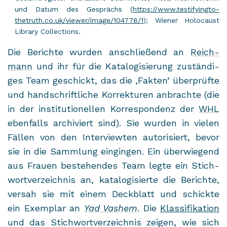
und Datum des Ge­sprächs (
https://www.testi­fy­ing­to­
thetruth.co.uk/view­er/image/104778/1
); Wie­ner Ho­lo­caust
Li­bra­ry Collec­tions.
Die Be­rich­te wur­den an­schlie­ßend an
Reich­
mann
und ihr für die Ka­ta­lo­gi­sie­rung zu­stän­di­
ges Team ge­schickt, das die ,Fak­ten‘ über­prüf­te
und hand­schrift­li­che Kor­rek­tu­ren an­brach­te (die
in der in­sti­tu­tio­nel­len Kor­re­spon­denz der
WHL
eben­falls ar­chi­viert sind). Sie wur­den in vie­len
Fäl­len von den In­ter­view­ten au­to­ri­siert, bevor
sie in die Samm­lung ein­gin­gen. Ein über­wie­gend
aus Frau­en be­stehen­des Team legte ein Stich­
wort­ver­zeich­nis an, ka­ta­lo­gi­sier­te die Be­rich­te,
ver­sah sie mit einem Deck­blatt und schick­te
ein Ex­em­plar an
Yad Vashem
. Die
Klas­si­fi­ka­ti­on
und das Stich­wort­ver­zeich­nis zei­gen, wie sich