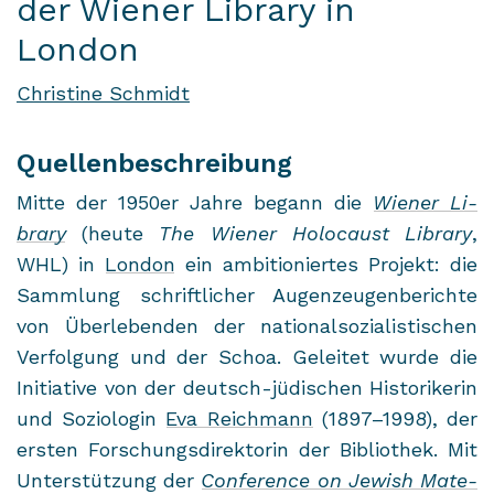
der Wiener Library in
London
Christine Schmidt
Quellenbeschreibung
Mitte der 1950er Jahre be­gann die
Wie­ner Li­
bra­ry
(heute
The Wie­ner Ho­lo­caust Li­bra­ry
,
WHL) in
Lon­don
ein am­bi­tio­nier­tes Pro­jekt: die
Samm­lung schrift­li­cher Au­gen­zeu­gen­be­rich­te
von Über­le­ben­den der na­tio­nal­so­zia­lis­ti­schen
Ver­fol­gung und der Schoa. Ge­lei­tet wurde die
In­itia­ti­ve von der deutsch-​jüdischen His­to­ri­ke­rin
und So­zio­lo­gin
Eva Reich­mann
(1897–1998), der
ers­ten For­schungs­di­rek­to­rin der Bi­blio­thek. Mit
Un­ter­stüt­zung der
Con­fe­rence on Je­wish Ma­te­