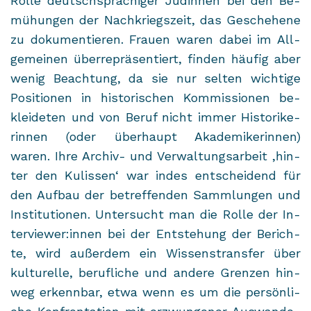
Rolle deutsch­spra­chi­ger Jü­din­nen bei den Be­
mü­hun­gen der Nach­kriegs­zeit, das Ge­sche­he­ne
zu do­ku­men­tie­ren. Frau­en waren dabei im All­
ge­mei­nen über­re­prä­sen­tiert, fin­den häu­fig aber
wenig Be­ach­tung, da sie nur sel­ten wich­ti­ge
Po­si­tio­nen in his­to­ri­schen Kom­mis­sio­nen be­
klei­de­ten und von Beruf nicht immer His­to­ri­ke­
rin­nen (oder über­haupt Aka­de­mi­ke­rin­nen)
waren. Ihre Archiv-​ und Ver­wal­tungs­ar­beit ,hin­
ter den Ku­lis­sen‘ war indes ent­schei­dend für
den Auf­bau der be­tref­fen­den Samm­lun­gen und
In­sti­tu­tio­nen. Un­ter­sucht man die Rolle der In­
ter­view­er:innen bei der Ent­ste­hung der Be­rich­
te, wird au­ßer­dem ein Wis­sens­trans­fer über
kul­tu­rel­le, be­ruf­li­che und an­de­re Gren­zen hin­
weg er­kenn­bar, etwa wenn es um die per­sön­li­