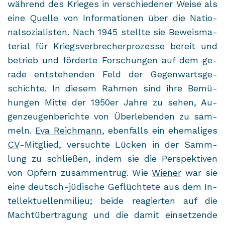
wäh­rend des Krie­ges in ver­schie­de­ner Weise als
eine Quel­le von In­for­ma­tio­nen über die Na­tio­
nal­so­zia­lis­ten. Nach 1945 stell­te sie Be­weis­ma­
te­ri­al für Kriegs­ver­bre­cher­pro­zes­se be­reit und
be­trieb und för­der­te For­schun­gen auf dem ge­
ra­de ent­ste­hen­den Feld der Ge­gen­warts­ge­
schich­te. In die­sem Rah­men sind ihre Be­mü­
hun­gen Mitte der 1950er Jahre zu sehen, Au­
gen­zeu­gen­be­rich­te von Über­le­ben­den zu sam­
meln.
Eva Reich­mann
, eben­falls ein ehe­ma­li­ges
CV
-​Mitglied, ver­such­te Lü­cken in der Samm­
lung zu schlie­ßen, indem sie die Per­spek­ti­ven
von Op­fern zu­sam­men­trug. Wie
Wie­ner
war sie
eine deutsch-​jüdische Ge­flüch­te­te aus dem In­
tel­lek­tu­el­len­mi­lieu; beide re­agier­ten auf die
Macht­über­tra­gung und die damit ein­set­zen­de