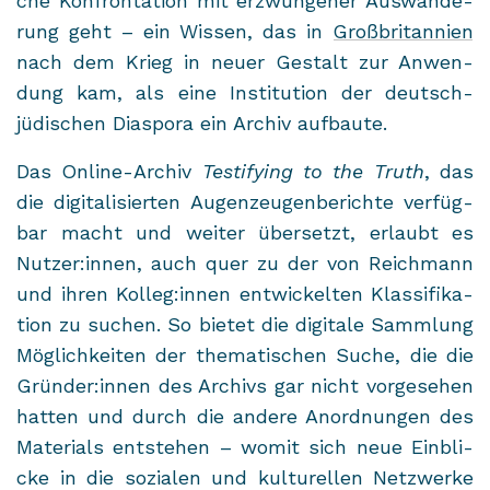
che Kon­fron­ta­ti­on mit er­zwun­ge­ner Aus­wan­de­
rung geht – ein Wis­sen, das in
Groß­bri­tan­ni­en
nach dem Krieg in neuer Ge­stalt zur An­wen­
dung kam, als eine In­sti­tu­ti­on der deutsch-​
jüdischen Dia­spo­ra ein Ar­chiv auf­bau­te.
Das Online-​Archiv
Testi­fy­ing to the Truth
, das
die di­gi­ta­li­sier­ten Au­gen­zeu­gen­be­rich­te ver­füg­
bar macht und wei­ter über­setzt, er­laubt es
Nut­zer:innen, auch quer zu der von Reich­mann
und ihren Kol­leg:innen ent­wi­ckel­ten Klas­si­fi­ka­
ti­on zu su­chen. So bie­tet die di­gi­ta­le Samm­lung
Mög­lich­kei­ten der the­ma­ti­schen Suche, die die
Grün­der:innen des Ar­chivs gar nicht vor­ge­se­hen
hat­ten und durch die an­de­re An­ord­nun­gen des
Ma­te­ri­als ent­ste­hen – womit sich neue Ein­bli­
cke in die so­zia­len und kul­tu­rel­len Netz­wer­ke