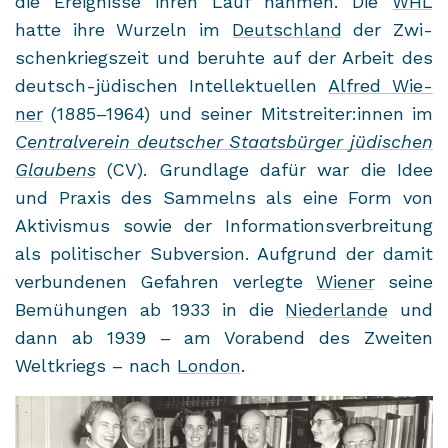
die Er­eig­nis­se ihren Lauf nah­men. Die
WHL
hatte ihre Wur­zeln im
Deutsch­land
der Zwi­
schen­kriegs­zeit und be­ruh­te auf der Ar­beit des
deutsch-​jüdischen In­tel­lek­tu­el­len
Al­fred Wie­
ner
(1885–1964) und sei­ner Mit­strei­ter:innen im
Cen­tral­ver­ein deut­scher Staats­bür­ger jü­di­schen
Glau­bens
(CV). Grund­la­ge dafür war die Idee
und Pra­xis des Sam­melns als eine Form von
Ak­ti­vis­mus sowie der In­for­ma­ti­ons­ver­brei­tung
als po­li­ti­scher Sub­ver­si­on. Auf­grund der damit
ver­bun­de­nen Ge­fah­ren ver­leg­te
Wie­ner
seine
Be­mü­hun­gen ab 1933 in die
Nie­der­lan­de
und
dann ab 1939 – am Vor­abend des Zwei­ten
Welt­kriegs – nach
Lon­don
.