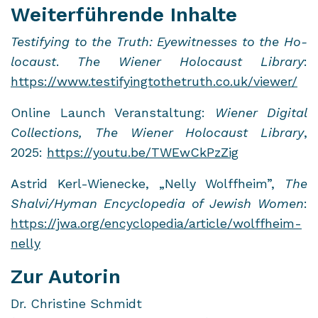
Weiterführende Inhalte
Testi­fy­ing to the Truth: Ey­e­wit­nes­ses to the Ho­
lo­caust
.
The Wie­ner Ho­lo­caust Li­bra­ry
:
https://www.testi­fy­ing­to­thetruth.co.uk/view­er/
On­line Launch Ver­an­stal­tung:
Wie­ner Di­gi­tal
Collec­tions, The Wie­ner Ho­lo­caust Li­bra­ry
,
2025:
https://youtu.be/TWEwCkPz­Zig
As­trid Kerl-​Wienecke, „Nelly Wolff­heim”,
The
Shal­vi/Hyman En­cy­clo­pe­dia of Je­wish Women
:
https://jwa.org/en­cy­clo­pe­dia/ar­ti­cle/wolffheim-​
nelly
Zur Autorin
Dr. Christine Schmidt