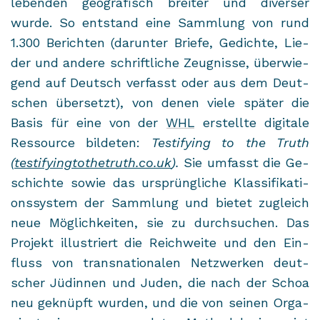
le­ben­den geo­gra­fisch brei­ter und di­ver­ser
wurde. So ent­stand eine Samm­lung von rund
1.300 Be­rich­ten (dar­un­ter Brie­fe, Ge­dich­te, Lie­
der und an­de­re schrift­li­che Zeug­nis­se, über­wie­
gend auf Deutsch ver­fasst oder aus dem Deut­
schen über­setzt), von denen viele spä­ter die
Basis für eine von der
WHL
er­stell­te di­gi­ta­le
Res­sour­ce bil­de­ten:
Testi­fy­ing to the Truth
(
testi­fy­ing­to­thetruth.co.uk
).
Sie um­fasst die Ge­
schich­te sowie das ur­sprüng­li­che Klas­si­fi­ka­ti­
ons­sys­tem der Samm­lung und bie­tet zu­gleich
neue Mög­lich­kei­ten, sie zu durch­su­chen. Das
Pro­jekt il­lus­triert die Reich­wei­te und den Ein­
fluss von trans­na­tio­na­len Netz­wer­ken deut­
scher Jü­din­nen und Juden, die nach der Schoa
neu ge­knüpft wur­den, und die von sei­nen Or­ga­