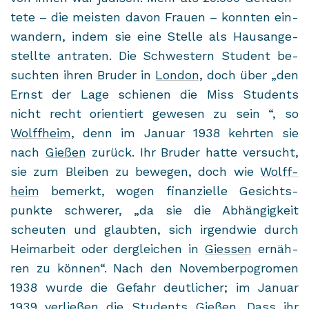
te­te – die meis­ten davon Frau­en – konn­ten ein­
wan­dern, indem sie eine Stel­le als Haus­an­ge­
stell­te an­tra­ten. Die Schwes­tern Stu­dent be­
such­ten ihren Bru­der in
Lon­don
, doch über „den
Ernst der Lage schie­nen die Miss Stu­dents
nicht recht ori­en­tiert ge­we­sen zu sein “, so
Wolff­heim
, denn im Ja­nu­ar 1938 kehr­ten sie
nach
Gie­ßen
zu­rück. Ihr Bru­der hatte ver­sucht,
sie zum Blei­ben zu be­we­gen, doch wie
Wolff­
heim
be­merkt, wogen fi­nan­zi­el­le Ge­sichts­
punk­te schwe­rer, „da sie die Ab­hän­gig­keit
scheu­ten und glaub­ten, sich ir­gend­wie durch
Heim­ar­beit oder der­glei­chen in
Gies­sen
er­näh­
ren zu kön­nen“. Nach den No­vem­ber­po­gro­men
1938 wurde die Ge­fahr deut­li­cher; im Ja­nu­ar
1939 ver­lie­ßen die Stu­dents
Gie­ßen
. Dass ihr