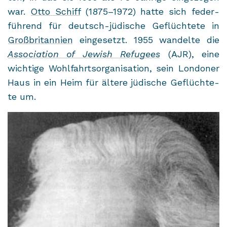
war.
Otto Schiff
(1875–1972) hatte sich fe­der­
füh­rend für deutsch-​jüdische Ge­flüch­te­te in
Groß­bri­tan­ni­en
ein­ge­setzt. 1955 wan­del­te die
As­so­cia­ti­on of Je­wish Re­fu­gees
(AJR), eine
wich­ti­ge Wohl­fahrts­or­ga­ni­sa­ti­on, sein Lon­do­ner
Haus in ein Heim für äl­te­re jü­di­sche Ge­flüch­te­
te um.