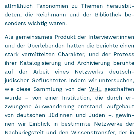
all­mäh­lich Ta­xo­no­mien zu The­men her­aus­bil­
de­ten, die
Reich­mann
und der Bi­blio­thek be­
son­ders wich­tig waren.
Als ge­mein­sa­mes Pro­dukt der In­ter­view­er:innen
und der Über­le­ben­den hat­ten die Be­rich­te einen
stark ver­mit­tel­ten Cha­rak­ter, und der Pro­zess
ihrer Ka­ta­lo­gi­sie­rung und Ar­chi­vie­rung be­ruh­te
auf der Ar­beit eines Netz­werks deutsch-​
jüdischer Ge­flüch­te­ter. Indem wir un­ter­su­chen,
wie diese Samm­lung von der
WHL
ge­schaf­fen
wurde – von einer In­sti­tu­ti­on, die durch er­
zwun­ge­ne Aus­wan­de­rung ent­stand, auf­ge­baut
von deut­schen Jü­din­nen und Juden –, ge­win­
nen wir Ein­blick in be­stimm­te Netz­wer­ke der
Nach­kriegs­zeit und den Wis­sens­trans­fer, der in