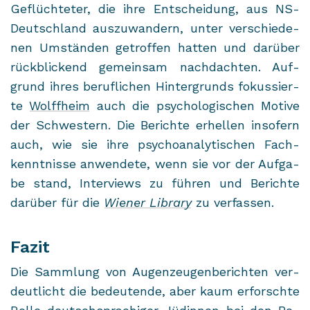
Ge­flüch­te­ter, die ihre Ent­schei­dung, aus NS-​
Deutschland aus­zu­wan­dern, unter ver­schie­de­
nen Um­stän­den ge­trof­fen hat­ten und dar­über
rück­bli­ckend ge­mein­sam nach­dach­ten. Auf­
grund ihres be­ruf­li­chen Hin­ter­grunds fo­kus­sier­
te
Wolff­heim
auch die psy­cho­lo­gi­schen Mo­ti­ve
der Schwes­tern. Die Be­rich­te er­hel­len in­so­fern
auch, wie sie ihre psy­cho­ana­ly­ti­schen Fach­
kennt­nis­se an­wen­de­te, wenn sie vor der Auf­ga­
be stand, In­ter­views zu füh­ren und Be­rich­te
dar­über für die
Wie­ner Li­bra­ry
zu ver­fas­sen.
Fazit
Die Samm­lung von Au­gen­zeu­gen­be­rich­ten ver­
deut­licht die be­deu­ten­de, aber kaum er­forsch­te