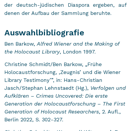
der deutsch-​jüdischen Dia­spo­ra er­ge­ben, auf
denen der Auf­bau der Samm­lung be­ruh­te.
Auswahlbibliografie
Ben Barkow,
Alfred Wiener and the Making of
the Holocaust Library
,
London 1997.
Christine Schmidt/Ben Barkow, „Frühe
Holocaustforschung, ,Zeugnis’ und die Wiener
Library Testimony’”, in: Hans-Christian
Jasch/Stephan Lehnstaedt (Hg.),
Verfolgen und
Aufklären – Crimes Uncovered: Die erste
Generation der Holocaustforschung – The First
Generation of Holocaust Researchers
, 2. Aufl.,
Berlin 2022, S. 302-327.