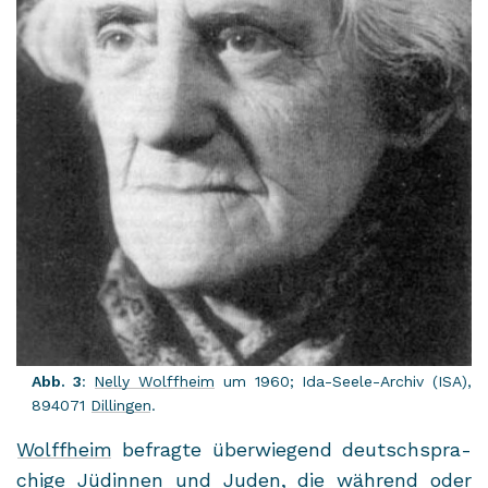
Abb. 3
:
Nelly Wolff­heim
um 1960; Ida-​Seele-Archiv (ISA),
894071
Dil­lin­gen
.
Wolff­heim
be­frag­te über­wie­gend deutsch­spra­
chi­ge Jü­din­nen und Juden, die wäh­rend oder