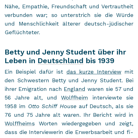
Nähe, Em­pa­thie, Freund­schaft und Ver­traut­heit
ver­bun­den war; so un­ter­strich sie die Würde
und Mensch­lich­keit äl­te­rer deutsch-​jüdischer
Ge­flüch­te­ter.
Betty und Jenny Student über ihr
Leben in
Deutschland
bis 1939
Ein Bei­spiel dafür ist
das kurze In­ter­view
mit
den Schwes­tern Betty und Jenny Stu­dent. Bei
ihrer Emi­gra­ti­on nach
Eng­land
waren sie 57 und
56 Jahre alt, und
Wolff­heim
in­ter­view­te sie
1958 im
Otto Schiff House
auf Deutsch, als sie
76 und 75 Jahre alt waren. Ihr Be­richt wird in
Wolff­heims
Wor­ten wie­der­ge­ge­ben und zeigt,
dass die In­ter­viewe­rin die Er­werbs­ar­beit und fi­