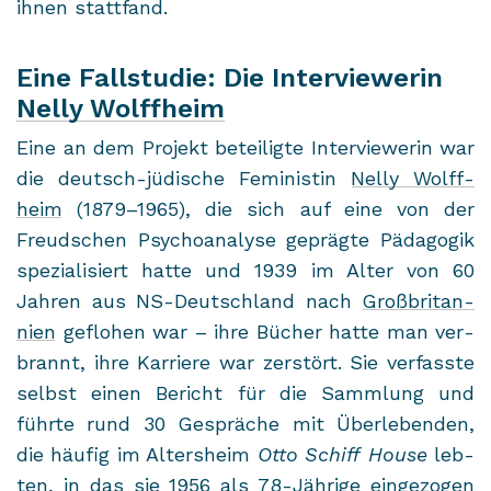
ihnen statt­fand.
Eine Fallstudie: Die Interviewerin
Nelly Wolffheim
Eine an dem Pro­jekt be­tei­lig­te In­ter­viewe­rin war
die deutsch-​jüdische Fe­mi­nis­tin
Nelly Wolff­
heim
(1879–1965), die sich auf eine von der
Freud­schen Psy­cho­ana­ly­se ge­präg­te Päd­ago­gik
spe­zia­li­siert hatte und 1939 im Alter von 60
Jah­ren aus NS-​Deutschland nach
Groß­bri­tan­
ni­en
ge­flo­hen war – ihre Bü­cher hatte man ver­
brannt, ihre Kar­rie­re war zer­stört. Sie ver­fass­te
selbst einen Be­richt für die Samm­lung und
führ­te rund 30 Ge­sprä­che mit Über­le­ben­den,
die häu­fig im Al­ters­heim
Otto Schiff House
leb­
ten, in das sie 1956 als 78-​Jährige ein­ge­zo­gen