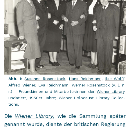
Abb. 1
:
Su­san­ne Ro­sen­stock
,
Hans Reich­mann
,
Ilse Wolff
,
Al­fred Wie­ner
,
Eva Reich­mann
,
Wer­ner Ro­sen­stock
(v. l. n.
r.) – Freund:innen und Mit­ar­bei­ter:innen der
Wie­ner Li­bra­ry
,
un­da­tiert, 1950er Jahre; Wie­ner Ho­lo­caust Li­bra­ry Collec­
tions.
Die
Wie­ner Li­bra­ry
, wie die Samm­lung spä­ter
ge­nannt wurde, dien­te der bri­ti­schen Re­gie­rung