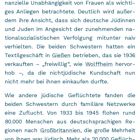
nan­zi­el­le Un­ab­hän­gig­keit von Frau­en als wich­ti­
ges An­lie­gen be­trach­te­te. Deut­lich wird au­ßer­
dem ihre An­sicht, dass sich deut­sche Jü­din­nen
und Juden im An­ge­sicht der zu­neh­men­den na­
tio­nal­so­zia­lis­ti­schen Ver­fol­gung mit­un­ter naiv
ver­hiel­ten. Die bei­den Schwes­tern hat­ten ein
Tex­til­ge­schäft in
Gie­ßen
be­trie­ben, das sie 1936
ver­kauf­ten – „frei­wil­lig“, wie
Wolff­heim
her­vor­
hob –, da die nicht­jü­di­sche Kund­schaft nun
nicht mehr bei ihnen ein­kau­fen durf­te.
Wie an­de­re jü­di­sche Ge­flüch­te­te fan­den die
bei­den Schwes­tern durch fa­mi­liä­re Netz­wer­ke
eine Zu­flucht. Von 1933 bis 1945 flo­hen rund
80.000 Men­schen aus deutsch­spra­chi­gen Re­
gio­nen nach
Groß­bri­tan­ni­en
, die große Mehr­heit
von ihnen war jü­disch. Mehr als 20.000 Ge­flüch­