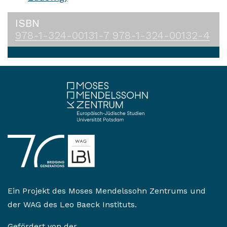
ISBN
978-1-324-00131-7
978-1-324-00132-4
Ein Projekt des
Moses Mendelssohn Zentrums
und
der
WAG des Leo Baeck Instituts
.
Gefördert von der