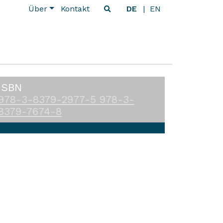
Über
Kontakt
DE
EN
ISBN
978-3-8379-2977-5
978-3-
8379-7674-8