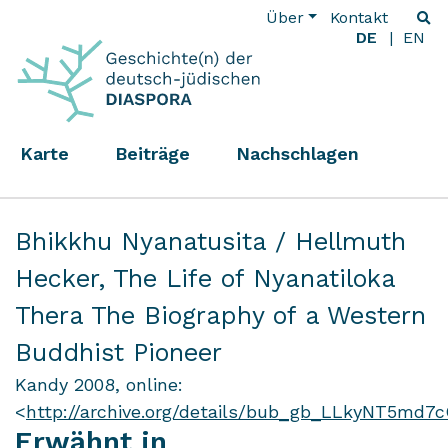
Über
Kontakt
DE
EN
Karte
Beiträge
Nachschlagen
Bhikkhu Nyanatusita / Hellmuth
Hecker,
The Life of Nyanatiloka
Thera The Biography of a Western
Buddhist Pioneer
Kandy 2008, online:
<
http://archive.org/details/bub_gb_LLkyNT5md7
Erwähnt in