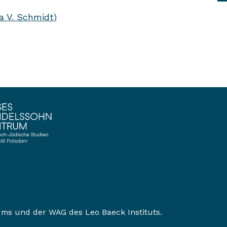
a V. Schmidt)
ums
und der
WAG des Leo Baeck Instituts
.