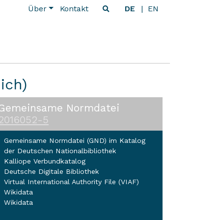
Über
Kontakt
DE
EN
ich)
Gemeinsame Normdatei
2016052-5
Gemeinsame Normdatei (GND) im Katalog
der Deutschen Nationalbibliothek
Kalliope Verbundkatalog
Deutsche Digitale Bibliothek
Virtual International Authority File (VIAF)
Wikidata
Wikidata