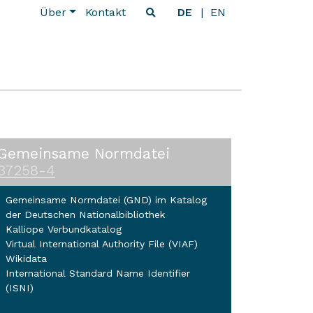
Über
Kontakt
DE
EN
Gemeinsame Normdatei
37258-4
Gemeinsame Normdatei (GND) im Katalog
der Deutschen Nationalbibliothek
Kalliope Verbundkatalog
Virtual International Authority File (VIAF)
Wikidata
International Standard Name Identifier
(ISNI)