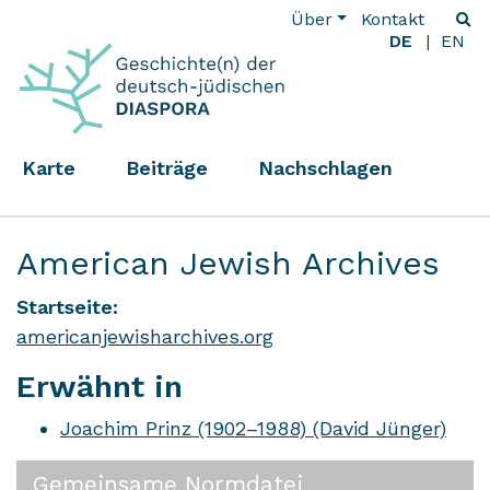
Über
Kontakt
DE
EN
Karte
Beiträge
Nachschlagen
American Jewish Archives
Startseite:
americanjewisharchives.org
Erwähnt in
Joachim Prinz (1902–1988) (David Jünger)
Gemeinsame Normdatei