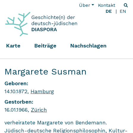
Über
Kontakt
DE
EN
Karte
Beiträge
Nachschlagen
Margarete Susman
Geboren:
14.10.1872,
Hamburg
Gestorben:
16.01.1966,
Zürich
verheiratete Margarete von Bendemann.
Jüdisch-deutsche Religionsphilosophin, Kultur-