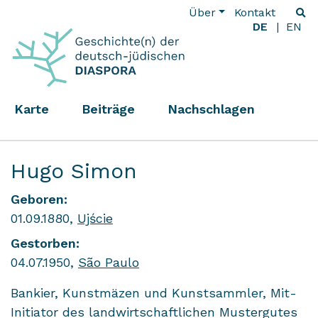
Über
Kontakt
DE
EN
Karte
Beiträge
Nachschlagen
Hugo Simon
Geboren:
01.09.1880,
Ujście
Gestorben:
04.07.1950,
São Paulo
Bankier, Kunstmäzen und Kunstsammler, Mit-
Initiator des landwirtschaftlichen Mustergutes