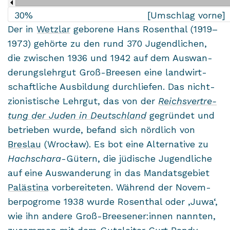
30%
[Umschlag vorne]
Der in
Wetz­lar
ge­bo­re­ne Hans Ro­sen­thal (1919–
1973) ge­hör­te zu den rund 370 Ju­gend­li­chen,
die zwi­schen 1936 und 1942 auf dem Aus­wan­
de­rungs­lehr­gut Groß-​Breesen eine land­wirt­
schaft­li­che Aus­bil­dung durch­lie­fen. Das nicht­
zio­nis­ti­sche Lehr­gut, das von der
Reichs­ver­tre­
tung der Juden in Deutsch­land
ge­grün­det und
be­trie­ben wurde, be­fand sich nörd­lich von
Bres­lau
(Wrocław). Es bot eine Al­ter­na­ti­ve zu
Hachs­cha­ra
-​Gütern, die jü­di­sche Ju­gend­li­che
auf eine Aus­wan­de­rung in das Man­dats­ge­biet
Pa­läs­ti­na
vor­be­rei­te­ten. Wäh­rend der No­vem­
ber­po­gro­me 1938 wurde Ro­sen­thal oder ,Juwa‘,
wie ihn an­de­re Groß-​Breesener:innen nann­ten,