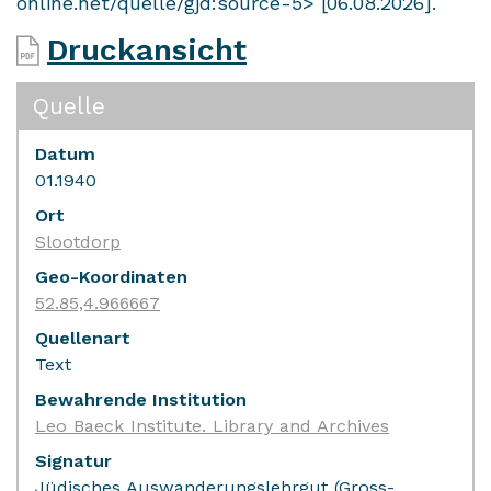
online.net/quelle/gjd:source-5> [06.08.2026].
Druckansicht
Quelle
Datum
01.1940
Ort
Slootdorp
Geo-Koordinaten
52.85,4.966667
Quellenart
Text
Bewahrende Institution
Leo Baeck Institute. Library and Archives
Signatur
Jüdisches Auswanderungslehrgut (Gross-