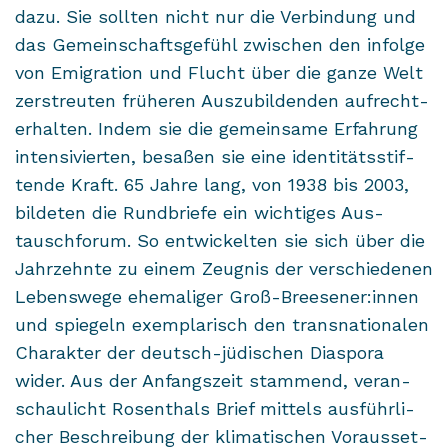
dazu. Sie soll­ten nicht nur die Ver­bin­dung und
das Ge­mein­schafts­ge­fühl zwi­schen den in­fol­ge
von Emi­gra­ti­on und Flucht über die ganze Welt
zer­streu­ten frü­he­ren Aus­zu­bil­den­den auf­recht­
erhal­ten. Indem sie die ge­mein­sa­me Er­fah­rung
in­ten­si­vier­ten, be­sa­ßen sie eine iden­ti­täts­stif­
ten­de Kraft. 65 Jahre lang, von 1938 bis 2003,
bil­de­ten die Rund­brie­fe ein wich­ti­ges Aus­
tausch­fo­rum. So ent­wi­ckel­ten sie sich über die
Jahr­zehn­te zu einem Zeug­nis der ver­schie­de­nen
Le­bens­we­ge ehe­ma­li­ger Groß-​Breesener:innen
und spie­geln ex­em­pla­risch den trans­na­tio­na­len
Cha­rak­ter der deutsch-​jüdischen Dia­spo­ra
wider. Aus der An­fangs­zeit stam­mend, ver­an­
schau­licht Ro­senthals Brief mit­tels aus­führ­li­
cher Be­schrei­bung der kli­ma­ti­schen Vor­aus­set­