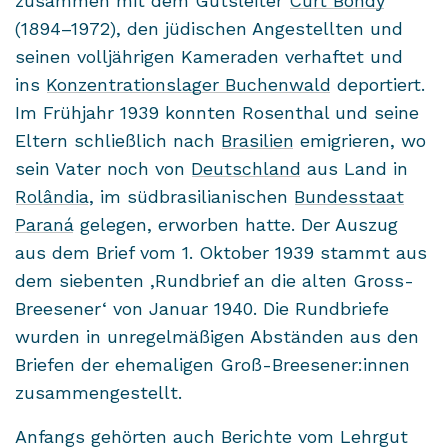
zu­sam­men mit dem Guts­lei­ter
Curt Bondy
(1894–1972), den jü­di­schen An­ge­stell­ten und
sei­nen voll­jäh­ri­gen Ka­me­ra­den ver­haf­tet und
ins
Kon­zen­tra­ti­ons­la­ger Bu­chen­wald
de­por­tiert.
Im Früh­jahr 1939 konn­ten Ro­sen­thal und seine
El­tern schließ­lich nach
Bra­si­li­en
emi­grie­ren, wo
sein Vater noch von
Deutsch­land
aus Land in
Rolândia
, im süd­bra­si­lia­ni­schen
Bun­des­staat
Paraná
ge­le­gen, er­wor­ben hatte. Der Aus­zug
aus dem Brief vom 1. Ok­to­ber 1939 stammt aus
dem sie­ben­ten ,Rund­brief an die alten Gross-​
Breesener‘ von Ja­nu­ar 1940. Die Rund­brie­fe
wur­den in un­re­gel­mä­ßi­gen Ab­stän­den aus den
Brie­fen der ehe­ma­li­gen Groß-​Breesener:innen
zu­sam­men­ge­stellt.
An­fangs ge­hör­ten auch Be­rich­te vom Lehr­gut