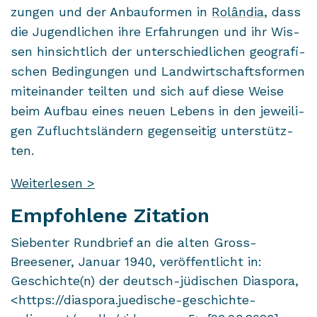
zun­gen und der An­bau­for­men in
Rolândia
, dass
die Ju­gend­li­chen ihre Er­fah­run­gen und ihr Wis­
sen hin­sicht­lich der un­ter­schied­li­chen geo­gra­fi­
schen Be­din­gun­gen und Land­wirt­schafts­for­men
mit­ein­an­der teil­ten und sich auf diese Weise
beim Auf­bau eines neuen Le­bens in den je­wei­li­
gen Zu­fluchts­län­dern ge­gen­sei­tig un­ter­stütz­
ten.
Weiterlesen >
Empfohlene Zitation
Siebenter Rundbrief an die alten Gross-
Breesener, Januar 1940, veröffentlicht in:
Geschichte(n) der deutsch-jüdischen Diaspora,
<https://diaspora.juedische-geschichte-