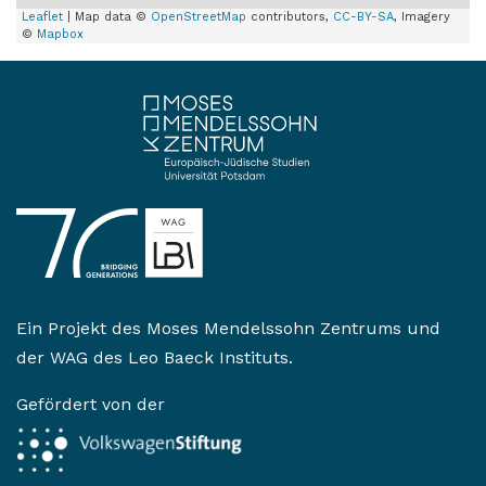
Leaflet
| Map data ©
OpenStreetMap
contributors,
CC-BY-SA
, Imagery
©
Mapbox
Ein Projekt des
Moses Mendelssohn Zentrums
und
der
WAG des Leo Baeck Instituts
.
Gefördert von der