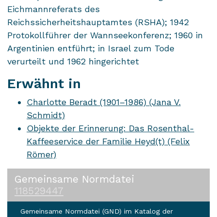
Eichmannreferats des
Reichssicherheitshauptamtes (RSHA); 1942
Protokollführer der Wannseekonferenz; 1960 in
Argentinien entführt; in Israel zum Tode
verurteilt und 1962 hingerichtet
Erwähnt in
Charlotte Beradt (1901–1986) (Jana V.
Schmidt)
Objekte der Erinnerung: Das Rosenthal-
Kaffeeservice der Familie Heyd(t) (Felix
Römer)
Gemeinsame Normdatei
118529447
Gemeinsame Normdatei (GND) im Katalog der