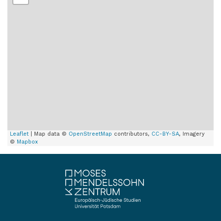
Leaflet
| Map data ©
OpenStreetMap
contributors,
CC-BY-SA
, Imagery
©
Mapbox