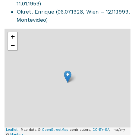
11.01.1959)
Okret, Enrique
(06.07.1928,
Wien
– 12.11.1999,
Montevideo
)
+
−
Leaflet
| Map data ©
OpenStreetMap
contributors,
CC-BY-SA
, Imagery
©
Mapbox