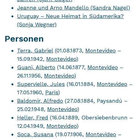
Jeanne und Arno Mandello (Sandra Nagel)
Uruguay – Neue Heimat in Südamerika?
(Sonja Wegner)
Personen
Terra, Gabriel
(01.08.1873,
Montevideo
–
15.09.1942,
Montevideo
)
Guani, Alberto
(14.06.1877,
Montevideo
–
26.11.1956,
Montevideo
)
Supervielle, Jules
(16.01.1884,
Montevideo
–
17.05.1960,
Paris
)
Baldomir, Alfredo
(27.08.1884, Paysandú –
25.02.1948,
Montevideo
)
Heller, Fred
(16.04.1889, Obersiebenbrunn –
12.04.1949,
Montevideo
)
Soca, Susana
(19.07.1906,
Montevideo
–