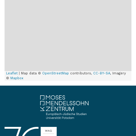
Leaflet
| Map data ©
OpenStreetMap
contributors,
CC-BY-SA
, Imagery
©
Mapbox